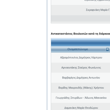
Σκραφνάκη Μαρία Γ
Αντικαταστάσεις Βουλευτών κατά τη διάρκεια
Ονοματεπώνυμο
Αβραμόπουλος Δημήτριος Λάμπρου
Αρναουτάκης Σταύρος Φωκίωνος
Βαρβαρίγος Δημήτριος Αντωνίου
Βορίδης Μαυρουδής (Μάκης) Χρήστου
Γεωργιάδης Σπυρίδων - Άδωνις Αθανασίου
Δαμανάκη Μαρία Θεοδώρου