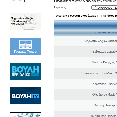
Για να δείτε συνθέσεις ολομέλειας επιλέξτε την ε
Περίοδος:
Τελευταία σύνθεση ολομέλειας ΙΓ΄ Περιόδου (0
Ονοματεπώνυμο
Μαρκόπουλος Κωνσταντί
Κεδίκογλου Συμεών
Μαρίνος Γεώργιος Β
Παπανδρέου - Παπαδάκη Ο
Καρανίκας Ηλίας Δ
Κλαυδιανού Μαρία 
Κατρίνης Μιχαήλ 
Κουτσούκος Γιάννης 