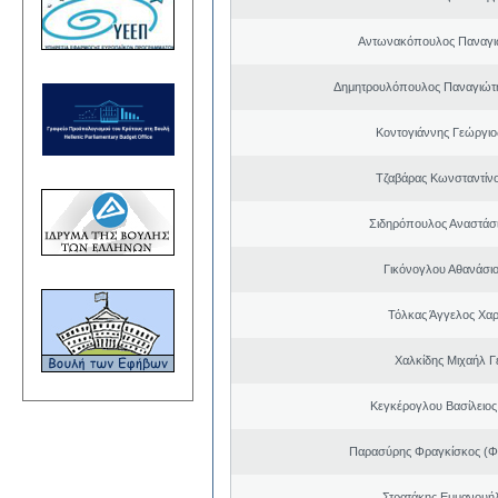
Αντωνακόπουλος Παναγι
Δημητρουλόπουλος Παναγιώτη
Κοντογιάννης Γεώργιο
Τζαβάρας Κωνσταντίν
Σιδηρόπουλος Αναστάσ
Γικόνογλου Αθανάσι
Τόλκας Άγγελος Χα
Χαλκίδης Μιχαήλ Γ
Κεγκέρογλου Βασίλειος
Παρασύρης Φραγκίσκος (Φ
Στρατάκης Εμμανουή