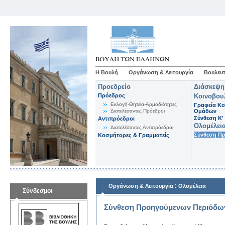
Η Βουλή
Οργάνωση & Λειτουργία
Βουλευτ
Προεδρείο
Διάσκεψη
Πρόεδρος
Κοινοβου
Εκλογή-Θητεία-Αρμοδιότητες
Γραφεία Κο
Διατελέσαντες Πρόεδροι
Ομάδων
Σύνθεση K'
Αντιπρόεδροι
Ολομέλει
Διατελέσαντες Αντιπρόεδροι
Σύνθεση Π
Κοσμήτορες & Γραμματείς
:
Οργάνωση & Λειτουργία
Ολομέλεια
Σύνδεσμοι
Σύνθεση Προηγούμενων Περιόδω