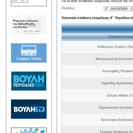
Για να δείτε συνθέσεις ολομέλειας επιλέξτε την ε
Περίοδος:
Τελευταία σύνθεση ολομέλειας ΙΓ΄ Περιόδου (0
Ονοματεπώνυμο
Κεδίκογλου Συμεών (Σίμ
Μουσουρούλης Κωνσταντί
Λεονταρίδης Θεόφιλο
Καριπίδης Αναστάσιος
Σαλμάς Μάριος Γ
Καραγκούνης Κωνσταντ
Αντώναρος Ευάγγελο
Σκρέκας Θεόδωρος Κω