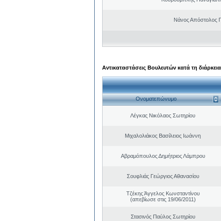
Νάνος Απόστολος 
Αντικαταστάσεις Βουλευτών κατά τη διάρκεια
Ονοματεπώνυμο
Λέγκας Νικόλαος Σωτηρίου
Μιχαλολιάκος Βασίλειος Ιωάννη
Αβραμόπουλος Δημήτριος Λάμπρου
Σουφλιάς Γεώργιος Αθανασίου
Τζέκης Άγγελος Κωνσταντίνου
(απεβίωσε στις 19/06/2011)
Στασινός Παύλος Σωτηρίου