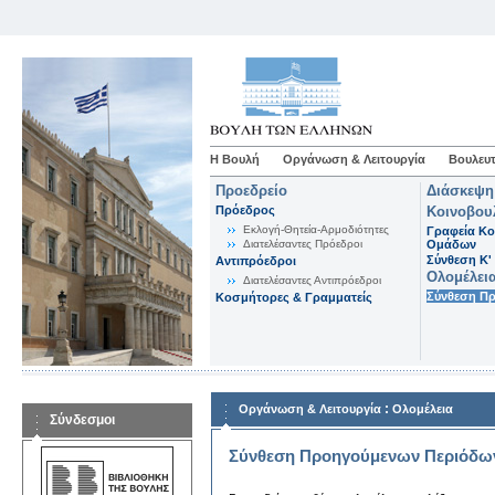
Η Βουλή
Οργάνωση & Λειτουργία
Βουλευτ
Προεδρείο
Διάσκεψη
Πρόεδρος
Κοινοβου
Εκλογή-Θητεία-Αρμοδιότητες
Γραφεία Κο
Διατελέσαντες Πρόεδροι
Ομάδων
Σύνθεση K'
Αντιπρόεδροι
Ολομέλει
Διατελέσαντες Αντιπρόεδροι
Σύνθεση Π
Κοσμήτορες & Γραμματείς
:
Οργάνωση & Λειτουργία
Ολομέλεια
Σύνδεσμοι
Σύνθεση Προηγούμενων Περιόδω