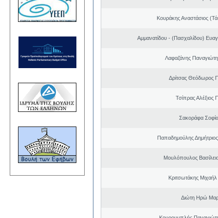
Κουράκης Αναστάσιος (Τά
Αμμανατίδου - (Πασχαλίδου) Ευαγ
Λαφαζάνης Παναγιώτη
Δρίτσας Θεόδωρος 
Τσίπρας Αλέξιος 
Σακοράφα Σοφία
Παπαδημούλης Δημήτριος
Μουλόπουλος Βασίλειο
Κριτσωτάκης Μιχαήλ
Διώτη Ηρώ Μαρ
Κουρουμπλής Παναγιώτη