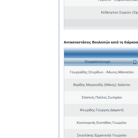
Κεδίκογλου Συμεών (Σίμ
Αντικαταστάσεις Βουλευτών κατά τη διάρκεια
Ονοματεπώνυμο
Γεωργιάδης Σπυρίδων - Άδωνις Αθανασίου
Βορίδης Μαυρουδής (Μάκης) Χρήστου
Στασινός Παύλος Σωτηρίου
Φλωρίδης Γεώργιος Διαμαντή
Κουσουρνάς Ευστάθιος Γεωργίου
Σκουλάκης Εμμανουήλ Γεωργίου