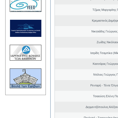
Τζίμας Μαργαρίτης 
Κρεμαστινός Δημήτρ
Νικητιάδης Γεώργιος
Ζωίδης Νικόλαος
Ιατρίδη Τσαμπίκα (Μί
Κασσάρας Γεώργιο
Ντόλιος Γεώργιος
Ρενταρή - Τέντε Όλγ
Τσιαούση Ελένη Π
Δερμεντζόπουλος Αλέξα
Περλεπέ - Σηφουνάκη Αικα