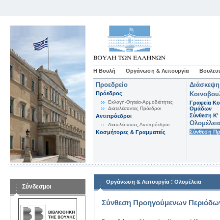
Η Βουλή
Οργάνωση & Λειτουργία
Βουλευτ
Προεδρείο
Διάσκεψη
Πρόεδρος
Κοινοβου
Εκλογή-Θητεία-Αρμοδιότητες
Γραφεία Κο
Διατελέσαντες Πρόεδροι
Ομάδων
Σύνθεση K'
Αντιπρόεδροι
Ολομέλει
Διατελέσαντες Αντιπρόεδροι
Σύνθεση Π
Κοσμήτορες & Γραμματείς
:
Οργάνωση & Λειτουργία
Ολομέλεια
Σύνδεσμοι
Σύνθεση Προηγούμενων Περιόδω