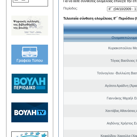
Για να δείτε συνθέσεις ολομέλειας επιλέξτε την ε
Περίοδος:
Τελευταία σύνθεση ολομέλειας ΙΓ΄ Περιόδου (0
Ονοματεπώνυμο
Κυριακοπούλου Μα
Τόγιας Βασίλειος
Τσόνογλου -Βυλλιώτη Βασ
Αγάτσα Αριάδνη (Άρια
Γιαννάκης Μιχαήλ 
Χαντάβας Αθανάσιος 
Αηδόνης Χρήστος Ε
Κεφαλίδου Χαρούλα (Χαρ