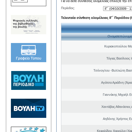
Για να δείτε συνθέσεις ολομέλειας επιλέξτε την ε
Περίοδος:
Τελευταία σύνθεση ολομέλειας ΙΓ΄ Περιόδου (0
Ονοματεπώνυμο
Κυριακοπούλου Μα
Τόγιας Βασίλειος
Τσόνογλου -Βυλλιώτη Βασ
Αγάτσα Αριάδνη (Άρια
Γιαννάκης Μιχαήλ 
Χαντάβας Αθανάσιος 
Αηδόνης Χρήστος Ε
Κεφαλίδου Χαρούλα (Χαρ