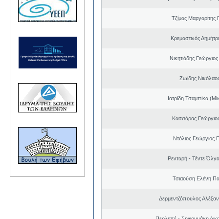
Τζίμας Μαργαρίτης 
Κρεμαστινός Δημήτρ
Νικητιάδης Γεώργιος
Ζωίδης Νικόλαος
Ιατρίδη Τσαμπίκα (Μί
Κασσάρας Γεώργιο
Ντόλιος Γεώργιος
Ρενταρή - Τέντε Όλγ
Τσιαούση Ελένη Π
Δερμεντζόπουλος Αλέξα
Περλεπέ - Σηφουνάκη Αικα