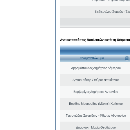
Κεδίκογλου Συμεών (Σίμ
Αντικαταστάσεις Βουλευτών κατά τη διάρκεια
Ονοματεπώνυμο
Αβραμόπουλος Δημήτριος Λάμπρου
Αρναουτάκης Σταύρος Φωκίωνος
Βαρβαρίγος Δημήτριος Αντωνίου
Βορίδης Μαυρουδής (Μάκης) Χρήστου
Γεωργιάδης Σπυρίδων - Άδωνις Αθανασίου
Δαμανάκη Μαρία Θεοδώρου