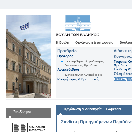
Η Βουλή
Οργάνωση & Λειτουργία
Βουλευτ
Προεδρείο
Διάσκεψη
Πρόεδρος
Κοινοβου
Εκλογή-Θητεία-Αρμοδιότητες
Γραφεία Κο
Διατελέσαντες Πρόεδροι
Ομάδων
Σύνθεση K'
Αντιπρόεδροι
Ολομέλει
Διατελέσαντες Αντιπρόεδροι
Σύνθεση Π
Κοσμήτορες & Γραμματείς
:
Οργάνωση & Λειτουργία
Ολομέλεια
Σύνδεσμοι
Σύνθεση Προηγούμενων Περιόδω