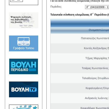
Για να δείτε συνθέσεις ολομέλειας επιλέξτε την ε
Περίοδος:
Τελευταία σύνθεση ολομέλειας ΙΓ΄ Περιόδου (0
Ονοματεπώνυμο
Παπασιώζος Κωνσταντί
Κοντός Αλέξανδρος Ε
Τζίμας Μαργαρίτης 
Τσιάρας Κωνσταντίνος
Ταλιαδούρος Σπυρίδω
Κεφαλογιάννη Όλγ
Ανδριανός Ιωάννης 
Κουκοδήμος Κωνσταντί