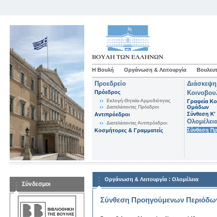
Η Βουλή
Οργάνωση & Λειτουργία
Βουλευτ
Προεδρείο
Διάσκεψη
Πρόεδρος
Κοινοβου
Εκλογή-Θητεία-Αρμοδιότητες
Γραφεία Κο
Διατελέσαντες Πρόεδροι
Ομάδων
Σύνθεση K'
Αντιπρόεδροι
Ολομέλει
Διατελέσαντες Αντιπρόεδροι
Σύνθεση Π
Κοσμήτορες & Γραμματείς
:
Οργάνωση & Λειτουργία
Ολομέλεια
Σύνδεσμοι
Σύνθεση Προηγούμενων Περιόδω