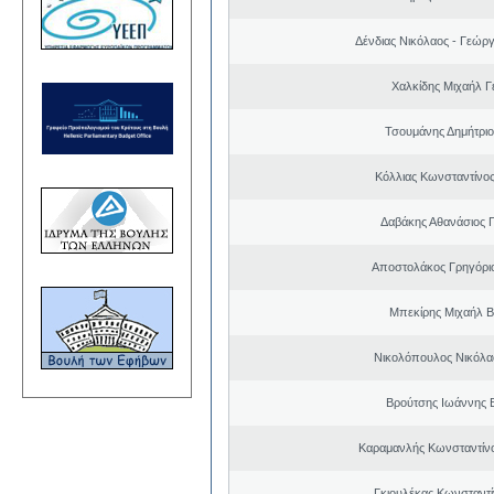
Δένδιας Νικόλαος - Γεώρ
Χαλκίδης Μιχαήλ Γ
Τσουμάνης Δημήτριο
Κόλλιας Κωνσταντίνος
Δαβάκης Αθανάσιος 
Αποστολάκος Γρηγόρι
Μπεκίρης Μιχαήλ Β
Νικολόπουλος Νικόλα
Βρούτσης Ιωάννης Β
Καραμανλής Κωνσταντίν
Γκιουλέκας Κωνσταντί