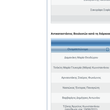
Σακοράφα Σοφία
Αντικαταστάσεις Βουλευτών κατά τη διάρκεια
Ονοματεπώνυμο
Δαμανάκη Μαρία Θεοδώρου
Τσόκλη Μαρία Γλυκερία (Μάγια) Κωνσταντίνου
Αρναουτάκης Σταύρος Φωκίωνος
Νασιώκας Έκτορας Παναγιώτη
Βαρβαρίγος Δημήτριος Αντωνίου
Τζέκης Άγγελος Κωνσταντίνου
(απεβίωσε στις 19/06/2011)