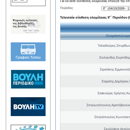
Για να δείτε συνθέσεις ολομέλειας επιλέξτε την ε
Περίοδος:
Τελευταία σύνθεση ολομέλειας ΙΓ΄ Περιόδου (0
Ονοματεπώνυμο
Ταλιαδούρος Σπυρίδω
Στυλιανίδης Ευριπίδη
Στρατάκης Εμμανουή
Σταμάτης Δημήτριος
Σταϊκούρας Χρήστος Κ
Σπηλιωτόπουλος Αριστόβουλος
Σπηλιόπουλος Κωνσταντ
Σκυλλάκος Αντώνι