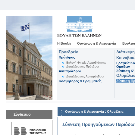
Η Βουλή
Οργάνωση & Λειτουργία
Βουλευτ
Προεδρείο
Διάσκεψη
Πρόεδρος
Κοινοβου
Εκλογή-Θητεία-Αρμοδιότητες
Γραφεία Κο
Διατελέσαντες Πρόεδροι
Ομάδων
Σύνθεση K'
Αντιπρόεδροι
Ολομέλει
Διατελέσαντες Αντιπρόεδροι
Σύνθεση Π
Κοσμήτορες & Γραμματείς
:
Οργάνωση & Λειτουργία
Ολομέλεια
Σύνδεσμοι
Σύνθεση Προηγούμενων Περιόδω