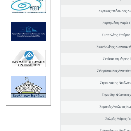
Σκρέκας Θεόδωρος Κω
Σκραφνάκη Μαρία Γ
Σκοπελίτης Σταύρος
Σκανδαλίδης Κωνσταντί
Σιούφας Δημήτριος 
Σιδηρόπουλος Αναστάσ
Σηφουνάκης Νικόλαο
Σαχινίδης Φίλιππος 
Σαμαράς Αντώνιος Κω
Σαλμάς Μάριος Γ
Σαλαγιάννης Νικόλαος