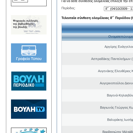
Για να δείτε συνθέσεις ολομέλειας επιλέξτε την ε
Περίοδος:
Τελευταία σύνθεση ολομέλειας ΙΓ΄ Περιόδου (0
Ονοματεπώνυμο
Αργύρης Ευάγγελο
Ασπραδάκης Παντελεήμων (
Αυγενάκης Ελευθέριος 
Αυγερινοπούλου Διονυ
Βαγενά-Κηλαηδόν
Βαγιωνάς Γεώργιος Κ
Βαλυράκης Ιωσήφ
Βαρβιτσιώτης Μιλτιά