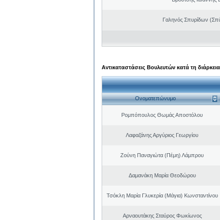
Γαληνός Σπυρίδων (Σπ
Αντικαταστάσεις Βουλευτών κατά τη διάρκεια
Ονοματεπώνυμο
Ρομπόπουλος Θωμάς Αποστόλου
Λαφαζάνης Αργύριος Γεωργίου
Ζούνη Παναγιώτα (Πέμη) Λάμπρου
Δαμανάκη Μαρία Θεοδώρου
Τσόκλη Μαρία Γλυκερία (Μάγια) Κωνσταντίνου
Αρναουτάκης Σταύρος Φωκίωνος