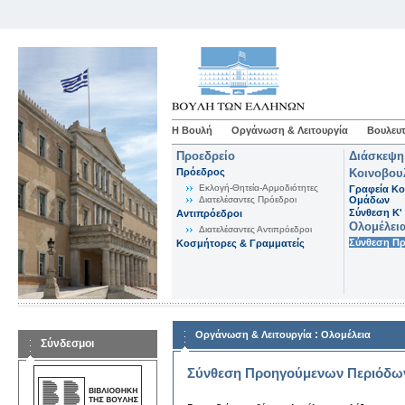
Η Βουλή
Οργάνωση & Λειτουργία
Βουλευτ
Προεδρείο
Διάσκεψη
Πρόεδρος
Κοινοβου
Εκλογή-Θητεία-Αρμοδιότητες
Γραφεία Κο
Διατελέσαντες Πρόεδροι
Ομάδων
Σύνθεση K'
Αντιπρόεδροι
Ολομέλει
Διατελέσαντες Αντιπρόεδροι
Σύνθεση Π
Κοσμήτορες & Γραμματείς
:
Οργάνωση & Λειτουργία
Ολομέλεια
Σύνδεσμοι
Σύνθεση Προηγούμενων Περιόδω