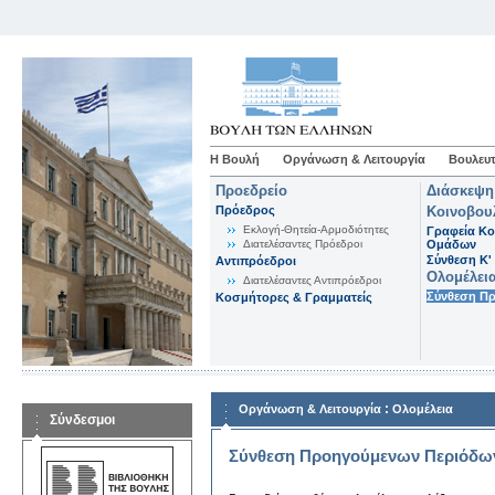
Η Βουλή
Οργάνωση & Λειτουργία
Βουλευτ
Προεδρείο
Διάσκεψη
Πρόεδρος
Κοινοβου
Εκλογή-Θητεία-Αρμοδιότητες
Γραφεία Κο
Διατελέσαντες Πρόεδροι
Ομάδων
Σύνθεση K'
Αντιπρόεδροι
Ολομέλει
Διατελέσαντες Αντιπρόεδροι
Σύνθεση Π
Κοσμήτορες & Γραμματείς
:
Οργάνωση & Λειτουργία
Ολομέλεια
Σύνδεσμοι
Σύνθεση Προηγούμενων Περιόδω