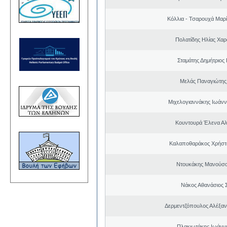
Κόλλια - Τσαρουχά Μαρί
Πολατίδης Ηλίας Χα
Σταμάτης Δημήτριος
Μελάς Παναγιώτης
Μιχελογιαννάκης Ιωάνν
Κουντουρά Έλενα Α
Καλαποθαράκος Χρήστο
Ντουκάκης Μανούσο
Νάκος Αθανάσιος 
Δερμεντζόπουλος Αλέξα
Πλακιωτάκης Ιωάνν