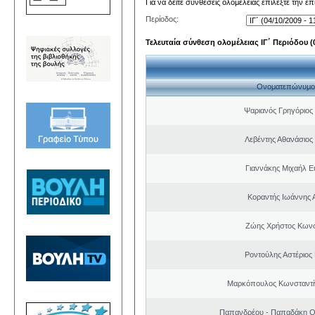
Για να δείτε συνθέσεις ολομέλειας επιλέξτε την ε
Περίοδος:
Τελευταία σύνθεση ολομέλειας ΙΓ΄ Περιόδου (0
Ονοματεπώνυμο
Ψαριανός Γρηγόριος
Λεβέντης Αθανάσιος
Γιαννάκης Μιχαήλ 
Κοραντής Ιωάννης 
Ζώης Χρήστος Κωνσ
Ροντούλης Αστέριος
Μαρκόπουλος Κωνσταντί
Παπανδρέου - Παπαδάκη Ο