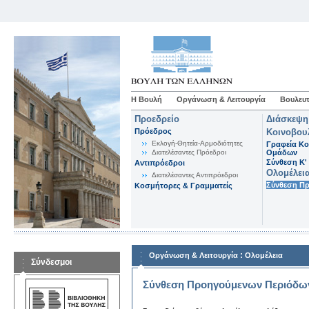
Η Βουλή
Οργάνωση & Λειτουργία
Βουλευτ
Προεδρείο
Διάσκεψη
Πρόεδρος
Κοινοβου
Εκλογή-Θητεία-Αρμοδιότητες
Γραφεία Κο
Διατελέσαντες Πρόεδροι
Ομάδων
Σύνθεση K'
Αντιπρόεδροι
Ολομέλει
Διατελέσαντες Αντιπρόεδροι
Σύνθεση Π
Κοσμήτορες & Γραμματείς
:
Οργάνωση & Λειτουργία
Ολομέλεια
Σύνδεσμοι
Σύνθεση Προηγούμενων Περιόδω