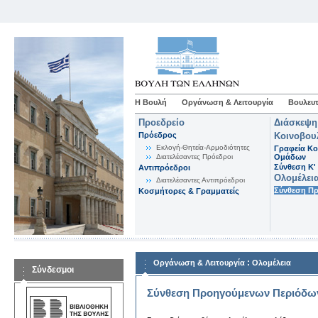
Η Βουλή
Οργάνωση & Λειτουργία
Βουλευτ
Προεδρείο
Διάσκεψη
Πρόεδρος
Κοινοβου
Εκλογή-Θητεία-Αρμοδιότητες
Γραφεία Κο
Διατελέσαντες Πρόεδροι
Ομάδων
Σύνθεση K'
Αντιπρόεδροι
Ολομέλει
Διατελέσαντες Αντιπρόεδροι
Σύνθεση Π
Κοσμήτορες & Γραμματείς
:
Οργάνωση & Λειτουργία
Ολομέλεια
Σύνδεσμοι
Σύνθεση Προηγούμενων Περιόδω