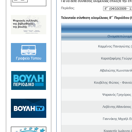
Για να δείτε συνθέσεις ολομέλειας επιλέξτε την ε
Περίοδος:
Τελευταία σύνθεση ολομέλειας ΙΓ΄ Περιόδου (0
Ονοματεπώνυμο
Καμμένος Παναγιώτης (
Καρατζαφέρης Γεώργ
Αϊβαλιώτης Κωνσταντί
Κουβέλης Φώτιος - Φανού
Ψαριανός Γρηγόριος
Λεβέντης Αθανάσιος
Γιαννάκης Μιχαήλ 
Κοραντής Ιωάννης 