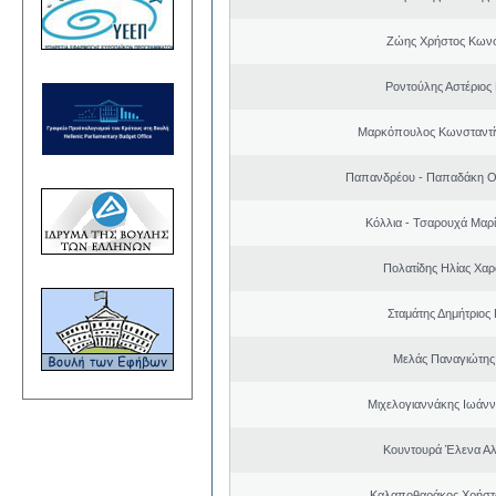
Ζώης Χρήστος Κωνσ
Ροντούλης Αστέριος
Μαρκόπουλος Κωνσταντί
Παπανδρέου - Παπαδάκη Ο
Κόλλια - Τσαρουχά Μαρί
Πολατίδης Ηλίας Χα
Σταμάτης Δημήτριος
Μελάς Παναγιώτης
Μιχελογιαννάκης Ιωάνν
Κουντουρά Έλενα Α
Καλαποθαράκος Χρήστο