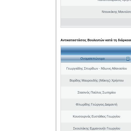
Ντουκάκης Μανούσο
Αντικαταστάσεις Βουλευτών κατά τη διάρκεια
Ονοματεπώνυμο
Γεωργιάδης Σπυρίδων - Άδωνις Αθανασίου
Βορίδης Μαυρουδής (Μάκης) Χρήστου
Στασινός Παύλος Σωτηρίου
Φλωρίδης Γεώργιος Διαμαντή
Κουσουρνάς Ευστάθιος Γεωργίου
Σκουλάκης Εμμανουήλ Γεωργίου