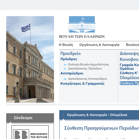
Η Βουλή
Οργάνωση & Λειτουργία
Βουλευτ
Προεδρείο
Διάσκεψη
Πρόεδρος
Κοινοβου
Εκλογή-Θητεία-Αρμοδιότητες
Γραφεία Κο
Διατελέσαντες Πρόεδροι
Ομάδων
Σύνθεση K'
Αντιπρόεδροι
Ολομέλει
Διατελέσαντες Αντιπρόεδροι
Σύνθεση Π
Κοσμήτορες & Γραμματείς
:
Οργάνωση & Λειτουργία
Ολομέλεια
Σύνδεσμοι
Σύνθεση Προηγούμενων Περιόδω