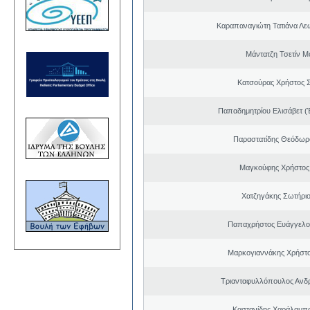
Καραπαναγιώτη Τατιάνα Λε
Μάντατζη Τσετίν Μ
Κατσούρας Χρήστος 
Παπαδημητρίου Ελισάβετ (
Παραστατίδης Θεόδωρ
Μαγκούφης Χρήστος
Χατζηγάκης Σωτήριο
Παπαχρήστος Ευάγγελο
Μαρκογιαννάκης Χρήστ
Τριανταφυλλόπουλος Ανδ
Καστανίδης Χαράλαμπ