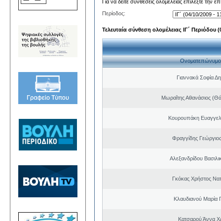
Για να δείτε συνθέσεις ολομέλειας επιλέξτε την ε
Περίοδος:
Τελευταία σύνθεση ολομέλειας ΙΓ΄ Περιόδου (0
Ονοματεπώνυμο
Γιαννακά Σοφία Δη
Μωραΐτης Αθανάσιος (Θ
Κουρουπάκη Ευαγγελ
Φραγγίδης Γεώργιος
Αλεξανδρίδου Βασιλι
Γκόκας Χρήστος Να
Κλαυδιανού Μαρία 
Κατσαρού Άννα Χ