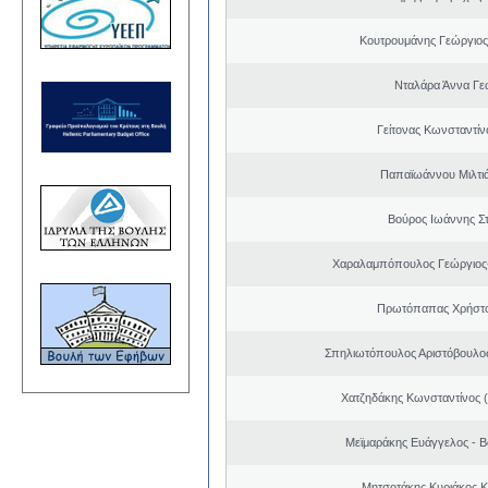
Κουτρουμάνης Γεώργιο
Νταλάρα Άννα Γε
Γείτονας Κωνσταντίν
Παπαϊωάννου Μιλτιά
Βούρος Ιωάννης Σ
Χαραλαμπόπουλος Γεώργιος
Πρωτόπαπας Χρήστο
Σπηλιωτόπουλος Αριστόβουλος
Χατζηδάκης Κωνσταντίνος 
Μεϊμαράκης Ευάγγελος - Β
Μητσοτάκης Κυριάκος 