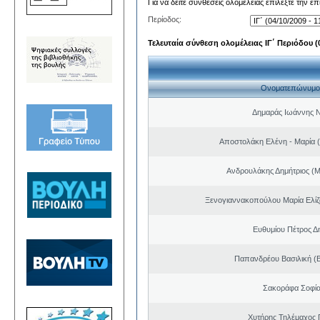
Για να δείτε συνθέσεις ολομέλειας επιλέξτε την ε
Περίοδος:
Τελευταία σύνθεση ολομέλειας ΙΓ΄ Περιόδου (0
Ονοματεπώνυμο
Δημαράς Ιωάννης 
Αποστολάκη Ελένη - Μαρία (
Ανδρουλάκης Δημήτριος (Μ
Ξενογιαννακοπούλου Μαρία Ελίζα
Ευθυμίου Πέτρος Δ
Παπανδρέου Βασιλική (
Σακοράφα Σοφία
Χυτήρης Τηλέμαχος 