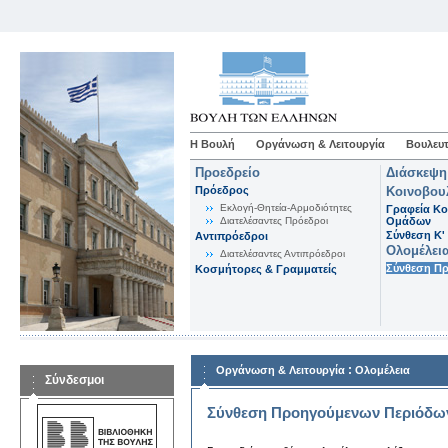
Η Βουλή
Οργάνωση & Λειτουργία
Βουλευτ
Προεδρείο
Διάσκεψη
Πρόεδρος
Κοινοβου
Εκλογή-Θητεία-Αρμοδιότητες
Γραφεία Κο
Διατελέσαντες Πρόεδροι
Ομάδων
Σύνθεση K'
Αντιπρόεδροι
Ολομέλει
Διατελέσαντες Αντιπρόεδροι
Σύνθεση Π
Κοσμήτορες & Γραμματείς
:
Οργάνωση & Λειτουργία
Ολομέλεια
Σύνδεσμοι
Σύνθεση Προηγούμενων Περιόδω