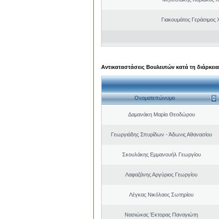
Γιακουμάτος Γεράσιμος
Αντικαταστάσεις Βουλευτών κατά τη διάρκεια
Ονοματεπώνυμο
Δαμανάκη Μαρία Θεοδώρου
Γεωργιάδης Σπυρίδων - Άδωνις Αθανασίου
Σκουλάκης Εμμανουήλ Γεωργίου
Λαφαζάνης Αργύριος Γεωργίου
Λέγκας Νικόλαος Σωτηρίου
Νασιώκας Έκτορας Παναγιώτη