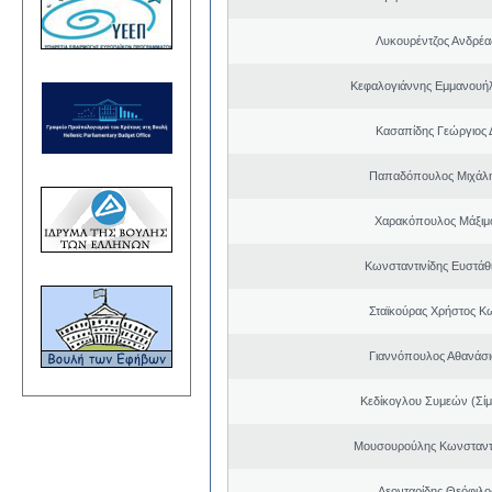
Λυκουρέντζος Ανδρέ
Κεφαλογιάννης Εμμανουή
Κασαπίδης Γεώργιος
Παπαδόπουλος Μιχάλη
Χαρακόπουλος Μάξιμ
Κωνσταντινίδης Ευστάθ
Σταϊκούρας Χρήστος Κ
Γιαννόπουλος Αθανάσ
Κεδίκογλου Συμεών (Σίμ
Μουσουρούλης Κωνσταντί
Λεονταρίδης Θεόφιλο