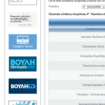
Για να δείτε συνθέσεις ολομέλειας επιλέξτε την ε
Περίοδος:
Τελευταία σύνθεση ολομέλειας ΙΓ΄ Περιόδου (0
Ονοματεπώνυμο
Καντερές Νικόλαος 
Τζηκαλάγιας Ζήσης
Στυλιανίδης Ευριπίδη
Τασούλας Κωνσταντ
Καλογιάννης Σταύρος 
Σιούφας Δημήτριος 
Τσουμάνη - Σπέντζα Ευγ
Αυγερινοπούλου Διονυ