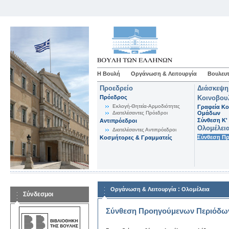
Η Βουλή
Οργάνωση & Λειτουργία
Βουλευτ
Προεδρείο
Διάσκεψη
Πρόεδρος
Κοινοβου
Εκλογή-Θητεία-Αρμοδιότητες
Γραφεία Κο
Διατελέσαντες Πρόεδροι
Ομάδων
Σύνθεση K'
Αντιπρόεδροι
Ολομέλει
Διατελέσαντες Αντιπρόεδροι
Σύνθεση Π
Κοσμήτορες & Γραμματείς
:
Οργάνωση & Λειτουργία
Ολομέλεια
Σύνδεσμοι
Σύνθεση Προηγούμενων Περιόδω