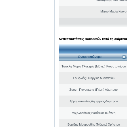
Μίχου Μαρία Κωνσ
Αντικαταστάσεις Βουλευτών κατά τη διάρκεια
Ονοματεπώνυμο
Τσόκλη Μαρία Γλυκερία (Μάγια) Κωνσταντίνου
Σουφλιάς Γεώργιος Αθανασίου
Ζούνη Παναγιώτα (Πέμη) Λάμπρου
Αβραμόπουλος Δημήτριος Λάμπρου
Μιχαλολιάκος Βασίλειος Ιωάννη
Βορίδης Μαυρουδής (Μάκης) Χρήστου