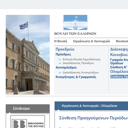
Η Βουλή
Οργάνωση & Λειτουργία
Βουλευτ
Προεδρείο
Διάσκεψη
Πρόεδρος
Κοινοβου
Εκλογή-Θητεία-Αρμοδιότητες
Γραφεία Κο
Διατελέσαντες Πρόεδροι
Ομάδων
Σύνθεση K'
Αντιπρόεδροι
Ολομέλει
Διατελέσαντες Αντιπρόεδροι
Σύνθεση Π
Κοσμήτορες & Γραμματείς
:
Οργάνωση & Λειτουργία
Ολομέλεια
Σύνδεσμοι
Σύνθεση Προηγούμενων Περιόδω