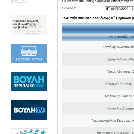
Για να δείτε συνθέσεις ολομέλειας επιλέξτε την ε
Περίοδος:
Τελευταία σύνθεση ολομέλειας ΙΓ΄ Περιόδου (0
Ονοματεπώνυμο
Καρτάλης Κωνσταντί
Ζήση Ροδούλα Αθ
Νάκος Αθανάσιος 
Νάνος Απόστολος 
Μαρκάκης Παύλος 
Κουσελάς Δημήτρι
Γιαννακοπούλου Κωνσταντίνα
Βουδούρης Οδυσσεύς - Ν