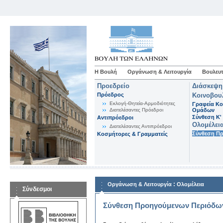
Η Βουλή
Οργάνωση & Λειτουργία
Βουλευτ
Προεδρείο
Διάσκεψη
Πρόεδρος
Κοινοβου
Εκλογή-Θητεία-Αρμοδιότητες
Γραφεία Κο
Διατελέσαντες Πρόεδροι
Ομάδων
Σύνθεση K'
Αντιπρόεδροι
Ολομέλει
Διατελέσαντες Αντιπρόεδροι
Σύνθεση Π
Κοσμήτορες & Γραμματείς
:
Οργάνωση & Λειτουργία
Ολομέλεια
Σύνδεσμοι
Σύνθεση Προηγούμενων Περιόδω