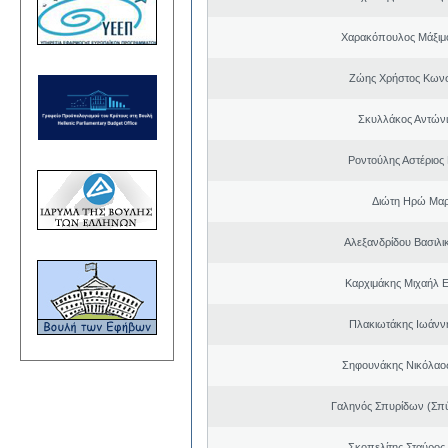
Χαρακόπουλος Μάξιμ
Ζώης Χρήστος Κωνσ
Σκυλλάκος Αντώνι
Ροντούλης Αστέριος
Διώτη Ηρώ Μαρ
Αλεξανδρίδου Βασιλι
Καρχιμάκης Μιχαήλ Ε
Πλακιωτάκης Ιωάνν
Σηφουνάκης Νικόλαο
Γαληνός Σπυρίδων (Σπ
Σκοπελίτης Σταύρος