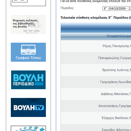
Για να δείτε συνθέσεις ολομέλειας επιλέξτε την ε
Περίοδος:
Τελευταία σύνθεση ολομέλειας ΙΓ΄ Περιόδου (0
Ονοματεπώνυμο
Ρήγας Παναγιώτης
Παπαμανώλης Γεώργιο
Βρούτσης Ιωάννης Β
Γρηγοράκος Λεωνίδα
Δαβάκης Αθανάσιος 
Αποστολάκος Γρηγόρι
Έξαρχος Βασίλειος
Σαχινίδης Φίλιππος 