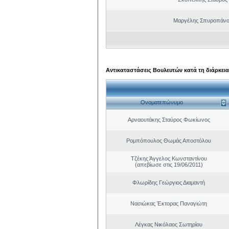
Μαργέλης Σπυροπάνο
Αντικαταστάσεις Βουλευτών κατά τη διάρκεια
Ονοματεπώνυμο
Αρναουτάκης Σταύρος Φωκίωνος
Ρομπόπουλος Θωμάς Αποστόλου
Τζέκης Άγγελος Κωνσταντίνου
(απεβίωσε στις 19/06/2011)
Φλωρίδης Γεώργιος Διαμαντή
Νασιώκας Έκτορας Παναγιώτη
Λέγκας Νικόλαος Σωτηρίου