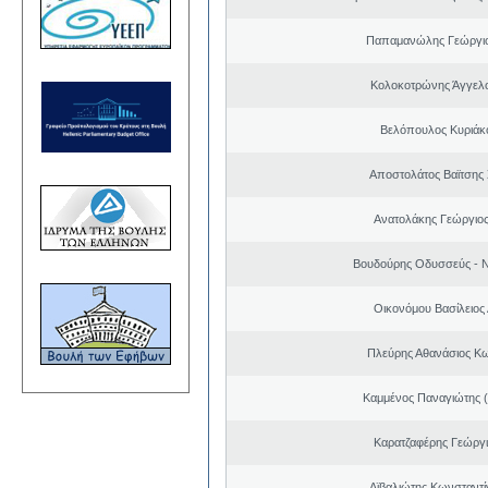
Παπαμανώλης Γεώργιο
Κολοκοτρώνης Άγγελ
Βελόπουλος Κυριάκ
Αποστολάτος Βαϊτσης
Ανατολάκης Γεώργιο
Βουδούρης Οδυσσεύς - Ν
Οικονόμου Βασίλειος
Πλεύρης Αθανάσιος Κ
Καμμένος Παναγιώτης (
Καρατζαφέρης Γεώργ
Αϊβαλιώτης Κωνσταντί