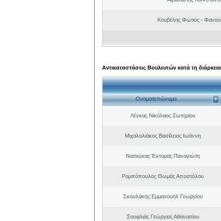
Κουβέλης Φώτιος - Φανού
Αντικαταστάσεις Βουλευτών κατά τη διάρκεια
Ονοματεπώνυμο
Λέγκας Νικόλαος Σωτηρίου
Μιχαλολιάκος Βασίλειος Ιωάννη
Νασιώκας Έκτορας Παναγιώτη
Ρομπόπουλος Θωμάς Αποστόλου
Σκουλάκης Εμμανουήλ Γεωργίου
Σουφλιάς Γεώργιος Αθανασίου