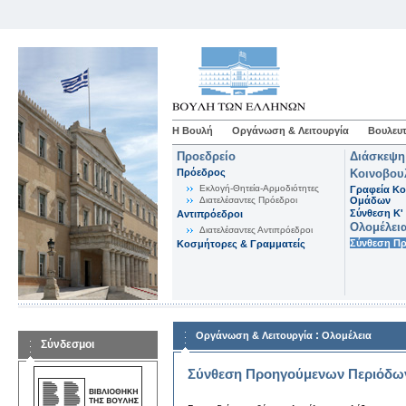
Η Βουλή
Οργάνωση & Λειτουργία
Βουλευτ
Προεδρείο
Διάσκεψη
Πρόεδρος
Κοινοβου
Εκλογή-Θητεία-Αρμοδιότητες
Γραφεία Κο
Διατελέσαντες Πρόεδροι
Ομάδων
Σύνθεση K'
Αντιπρόεδροι
Ολομέλει
Διατελέσαντες Αντιπρόεδροι
Σύνθεση Π
Κοσμήτορες & Γραμματείς
:
Οργάνωση & Λειτουργία
Ολομέλεια
Σύνδεσμοι
Σύνθεση Προηγούμενων Περιόδω