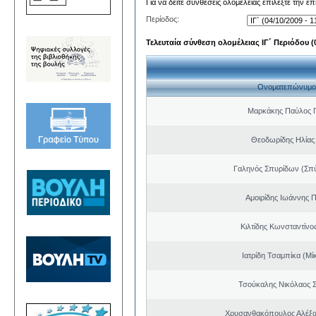
Για να δείτε συνθέσεις ολομέλειας επιλέξτε την ε
Περίοδος:
Τελευταία σύνθεση ολομέλειας ΙΓ΄ Περιόδου (0
Ονοματεπώνυμο
Μαρκάκης Παύλος 
Θεοδωρίδης Ηλίας
Γαληνός Σπυρίδων (Σπ
Αμοιρίδης Ιωάννης 
Κιλτίδης Κωνσταντίνο
Ιατρίδη Τσαμπίκα (Μί
Τσούκαλης Νικόλαος 
Χρυσανθακόπουλος Αλέξα