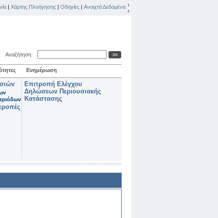
νία
|
Χάρτης Πλοήγησης
|
Οδηγίες
|
Ανοιχτά Δεδομένα
Αναζήτηση
ότητες
Ενημέρωση
ασιών
Επιτροπή Ελέγχου
Δηλώσεων Περιουσιακής
των
Κατάστασης
εριόδων
τροπές