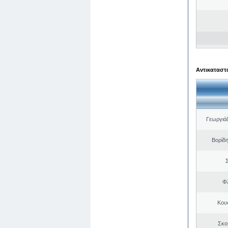
Αντικαταστά
Γεωργιά
Βορίδ
Σ
Φλ
Κου
Σκο