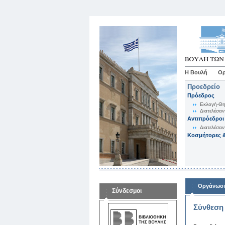
Η Βουλή
Ορ
Προεδρείο
Πρόεδρος
Εκλογή-Θη
Διατελέσαν
Αντιπρόεδροι
Διατελέσαν
Κοσμήτορες &
Οργάνωση
Σύνδεσμοι
Σύνθεση