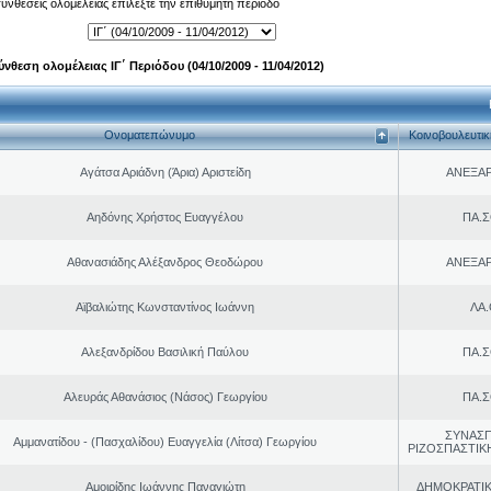
 συνθέσεις ολομέλειας επιλέξτε την επιθυμητή περίοδο
ύνθεση ολομέλειας ΙΓ΄ Περιόδου (04/10/2009 - 11/04/2012)
Ονοματεπώνυμο
Κοινοβουλευτι
Αγάτσα Αριάδνη (Άρια) Αριστείδη
ΑΝΕΞΑ
Αηδόνης Χρήστος Ευαγγέλου
ΠΑ.Σ
Αθανασιάδης Αλέξανδρος Θεοδώρου
ΑΝΕΞΑ
Αϊβαλιώτης Κωνσταντίνος Ιωάννη
ΛΑ
Αλεξανδρίδου Βασιλική Παύλου
ΠΑ.Σ
Αλευράς Αθανάσιος (Νάσος) Γεωργίου
ΠΑ.Σ
ΣΥΝΑΣ
Αμμανατίδου - (Πασχαλίδου) Ευαγγελία (Λίτσα) Γεωργίου
ΡΙΖΟΣΠΑΣΤΙΚ
Αμοιρίδης Ιωάννης Παναγιώτη
ΔΗΜΟΚΡΑΤΙΚ