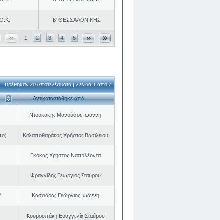
Ο.Κ.
Β' ΘΕΣΣΑΛΟΝΙΚΗΣ
1
2
3
4
5
Βρέθηκαν 20 Αποτελέσματα | Σελίδα 1 από 2
Αντικαταστάθηκε από
Ντουκάκης Μανούσος Ιωάννη
πο)
Καλαποθαράκος Χρήστος Βασιλείου
Γκόκας Χρήστος Ναπολέοντα
Φραγγίδης Γεώργιος Σταύρου
Υ
Κασσάρας Γεώργιος Ιωάννη
Κουρουπάκη Ευαγγελία Σταύρου