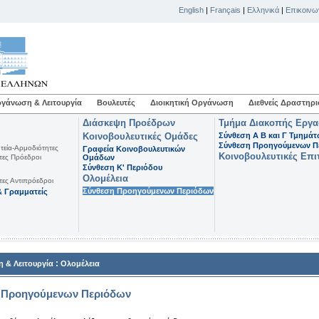
English
|
Français
|
Ελληνικά
|
Επικοινω
γάνωση & Λειτουργία
Βουλευτές
Διοικητική Οργάνωση
Διεθνείς Δραστηρι
Διάσκεψη Προέδρων
Τμήμα Διακοπής Εργ
Κοινοβουλευτικές Ομάδες
Σύνθεση Α Β και Γ Τμημά
Σύνθεση Προηγούμενων Π
τεία-Αρμοδιότητες
Γραφεία Κοινοβουλευτικών
Κοινοβουλευτικές Επι
τες Πρόεδροι
Ομάδων
Σύνθεση K' Περιόδου
Ολομέλεια
τες Αντιπρόεδροι
Σύνθεση Προηγούμενων Περιόδων
 Γραμματείς
:
 & Λειτουργία
Ολομέλεια
 Προηγούμενων Περιόδων