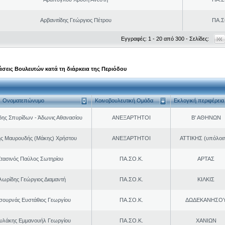
Αρβανιτίδης Γεώργιος Πέτρου
ΠΑ.Σ
Εγγραφές: 1 - 20 από 300 - Σελίδες:
σεις Βουλευτών κατά τη διάρκεια της Περιόδου
Ονοματεπώνυμο
Κοινοβουλευτική Ομάδα
Εκλογική περιφέρεια
δης Σπυρίδων - Άδωνις Αθανασίου
ΑΝΕΞΑΡΤΗΤΟΙ
Β' ΑΘΗΝΩΝ
ης Μαυρουδής (Μάκης) Χρήστου
ΑΝΕΞΑΡΤΗΤΟΙ
ΑΤΤΙΚΗΣ (υπόλοι
τασινός Παύλος Σωτηρίου
ΠΑ.ΣΟ.Κ.
ΑΡΤΑΣ
ωρίδης Γεώργιος Διαμαντή
ΠΑ.ΣΟ.Κ.
ΚΙΛΚΙΣ
σουρνάς Ευστάθιος Γεωργίου
ΠΑ.ΣΟ.Κ.
ΔΩΔΕΚΑΝΗΣΟ
υλάκης Εμμανουήλ Γεωργίου
ΠΑ.ΣΟ.Κ.
ΧΑΝΙΩΝ