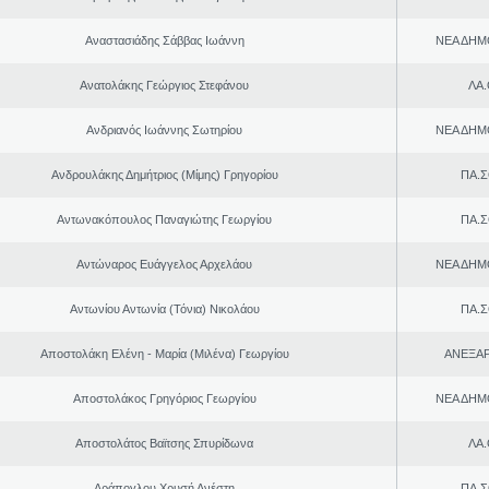
Αναστασιάδης Σάββας Ιωάννη
ΝΕΑ ΔΗΜ
Ανατολάκης Γεώργιος Στεφάνου
ΛΑ
Ανδριανός Ιωάννης Σωτηρίου
ΝΕΑ ΔΗΜ
Ανδρουλάκης Δημήτριος (Μίμης) Γρηγορίου
ΠΑ.Σ
Αντωνακόπουλος Παναγιώτης Γεωργίου
ΠΑ.Σ
Αντώναρος Ευάγγελος Αρχελάου
ΝΕΑ ΔΗΜ
Αντωνίου Αντωνία (Τόνια) Νικολάου
ΠΑ.Σ
Αποστολάκη Ελένη - Μαρία (Μιλένα) Γεωργίου
ΑΝΕΞΑ
Αποστολάκος Γρηγόριος Γεωργίου
ΝΕΑ ΔΗΜ
Αποστολάτος Βαϊτσης Σπυρίδωνα
ΛΑ
Αράπογλου Χρυσή Ανέστη
ΠΑ.Σ