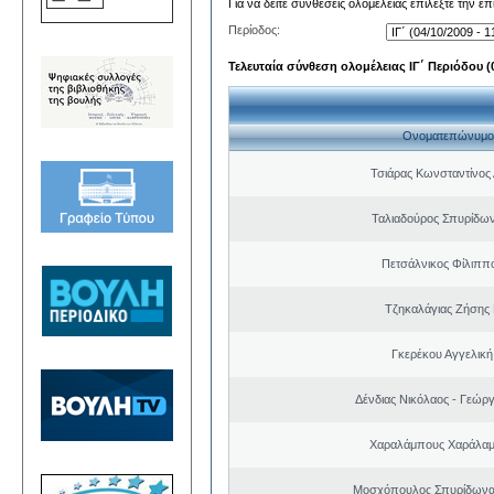
Για να δείτε συνθέσεις ολομέλειας επιλέξτε την ε
Περίοδος:
Τελευταία σύνθεση ολομέλειας ΙΓ΄ Περιόδου (0
Ονοματεπώνυμο
Τσιάρας Κωνσταντίνος
Ταλιαδούρος Σπυρίδω
Πετσάλνικος Φίλιππ
Τζηκαλάγιας Ζήσης
Γκερέκου Αγγελική
Δένδιας Νικόλαος - Γεώρ
Χαραλάμπους Χαράλαμ
Μοσχόπουλος Σπυρίδωνα