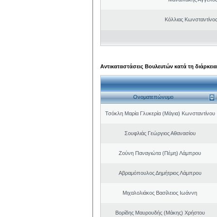
Κόλλιας Κωνσταντίνος
Αντικαταστάσεις Βουλευτών κατά τη διάρκεια
Ονοματεπώνυμο
Τσόκλη Μαρία Γλυκερία (Μάγια) Κωνσταντίνου
Σουφλιάς Γεώργιος Αθανασίου
Ζούνη Παναγιώτα (Πέμη) Λάμπρου
Αβραμόπουλος Δημήτριος Λάμπρου
Μιχαλολιάκος Βασίλειος Ιωάννη
Βορίδης Μαυρουδής (Μάκης) Χρήστου