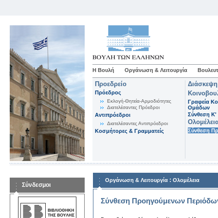
Η Βουλή
Οργάνωση & Λειτουργία
Βουλευτ
Προεδρείο
Διάσκεψη
Πρόεδρος
Κοινοβου
Εκλογή-Θητεία-Αρμοδιότητες
Γραφεία Κο
Διατελέσαντες Πρόεδροι
Ομάδων
Σύνθεση K'
Αντιπρόεδροι
Ολομέλει
Διατελέσαντες Αντιπρόεδροι
Σύνθεση Π
Κοσμήτορες & Γραμματείς
:
Οργάνωση & Λειτουργία
Ολομέλεια
Σύνδεσμοι
Σύνθεση Προηγούμενων Περιόδω