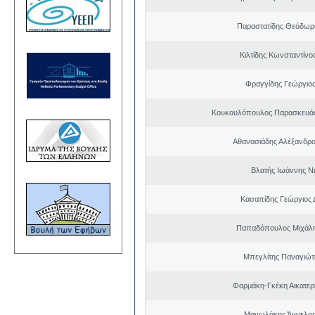
Παραστατίδης Θεόδωρ
Κιλτίδης Κωνσταντίνο
Φραγγίδης Γεώργιος
Κουκουλόπουλος Παρασκευάς 
Αθανασιάδης Αλέξανδρ
Βλατής Ιωάννης Ν
Κασαπίδης Γεώργιος
Παπαδόπουλος Μιχάλη
Μπεγλίτης Παναγιώτ
Φαρμάκη-Γκέκη Αικατερ
Μανωλάκης Άγγελος