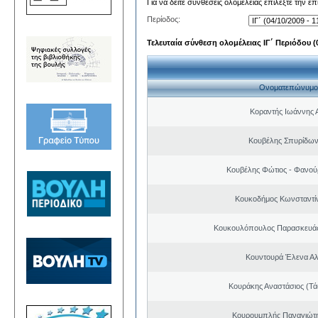
Για να δείτε συνθέσεις ολομέλειας επιλέξτε την ε
Περίοδος:
Τελευταία σύνθεση ολομέλειας ΙΓ΄ Περιόδου (0
Ονοματεπώνυμο
Κοραντής Ιωάννης 
Κουβέλης Σπυρίδων
Κουβέλης Φώτιος - Φανού
Κουκοδήμος Κωνσταντί
Κουκουλόπουλος Παρασκευάς 
Κουντουρά Έλενα Α
Κουράκης Αναστάσιος (Τά
Κουρουμπλής Παναγιώτη