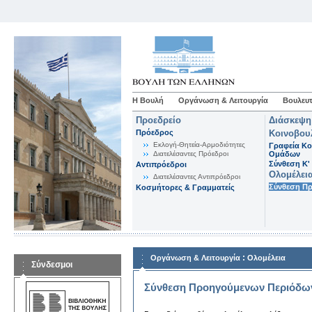
Η Βουλή
Οργάνωση & Λειτουργία
Βουλευτ
Προεδρείο
Διάσκεψη
Πρόεδρος
Κοινοβου
Εκλογή-Θητεία-Αρμοδιότητες
Γραφεία Κο
Διατελέσαντες Πρόεδροι
Ομάδων
Σύνθεση K'
Αντιπρόεδροι
Ολομέλει
Διατελέσαντες Αντιπρόεδροι
Σύνθεση Π
Κοσμήτορες & Γραμματείς
:
Οργάνωση & Λειτουργία
Ολομέλεια
Σύνδεσμοι
Σύνθεση Προηγούμενων Περιόδω