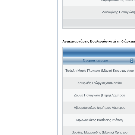
Λαφαζάνης Παναγιώτη
Αντικαταστάσεις Βουλευτών κατά τη διάρκεια
Ονοματεπώνυμο
Τσόκλη Μαρία Γλυκερία (Μάγια) Κωνσταντίνου
Σουφλιάς Γεώργιος Αθανασίου
Ζούνη Παναγιώτα (Πέμη) Λάμπρου
Αβραμόπουλος Δημήτριος Λάμπρου
Μιχαλολιάκος Βασίλειος Ιωάννη
Βορίδης Μαυρουδής (Μάκης) Χρήστου