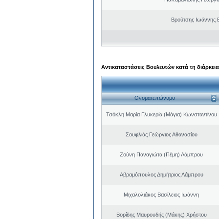
Βρούτσης Ιωάννης Β
Αντικαταστάσεις Βουλευτών κατά τη διάρκεια
Ονοματεπώνυμο
Τσόκλη Μαρία Γλυκερία (Μάγια) Κωνσταντίνου
Σουφλιάς Γεώργιος Αθανασίου
Ζούνη Παναγιώτα (Πέμη) Λάμπρου
Αβραμόπουλος Δημήτριος Λάμπρου
Μιχαλολιάκος Βασίλειος Ιωάννη
Βορίδης Μαυρουδής (Μάκης) Χρήστου