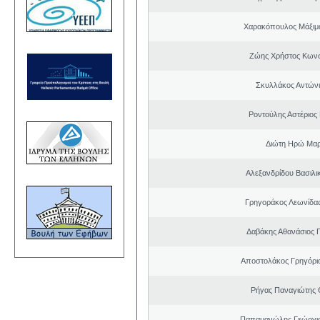
Χαρακόπουλος Μάξιμ
Ζώης Χρήστος Κωνσ
Σκυλλάκος Αντώνι
Ροντούλης Αστέριος
Διώτη Ηρώ Μαρ
Αλεξανδρίδου Βασιλι
Γρηγοράκος Λεωνίδα
Δαβάκης Αθανάσιος 
Αποστολάκος Γρηγόρι
Ρήγας Παναγιώτης
Παπαμανώλης Γεώργιο