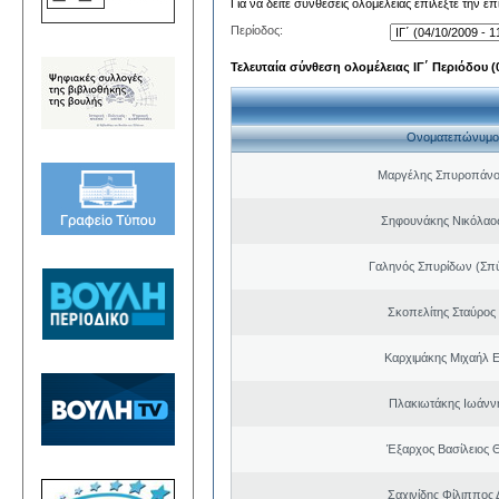
Για να δείτε συνθέσεις ολομέλειας επιλέξτε την ε
Περίοδος:
Τελευταία σύνθεση ολομέλειας ΙΓ΄ Περιόδου (0
Ονοματεπώνυμο
Μαργέλης Σπυροπάνο
Σηφουνάκης Νικόλαο
Γαληνός Σπυρίδων (Σπ
Σκοπελίτης Σταύρος
Καρχιμάκης Μιχαήλ Ε
Πλακιωτάκης Ιωάνν
Έξαρχος Βασίλειος
Σαχινίδης Φίλιππος 