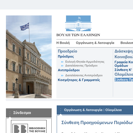
Η Βουλή
Οργάνωση & Λειτουργία
Βουλευτ
Προεδρείο
Διάσκεψη
Πρόεδρος
Κοινοβου
Εκλογή-Θητεία-Αρμοδιότητες
Γραφεία Κο
Διατελέσαντες Πρόεδροι
Ομάδων
Σύνθεση K'
Αντιπρόεδροι
Ολομέλει
Διατελέσαντες Αντιπρόεδροι
Σύνθεση Π
Κοσμήτορες & Γραμματείς
:
Οργάνωση & Λειτουργία
Ολομέλεια
Σύνδεσμοι
Σύνθεση Προηγούμενων Περιόδω