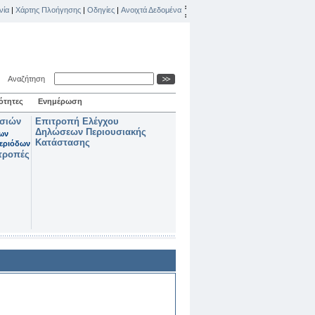
νία
|
Χάρτης Πλοήγησης
|
Οδηγίες
|
Ανοιχτά Δεδομένα
Αναζήτηση
ότητες
Ενημέρωση
ασιών
Επιτροπή Ελέγχου
Δηλώσεων Περιουσιακής
των
Κατάστασης
εριόδων
τροπές