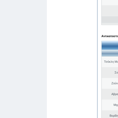
Αντικαταστά
Τσόκλη Μα
Σο
Ζούν
Αβρα
Μιχ
Βορίδ