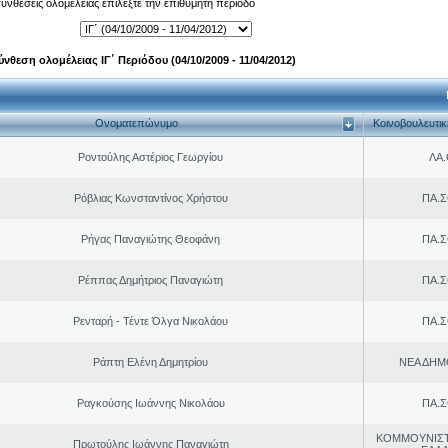
 συνθέσεις ολομέλειας επιλέξτε την επιθυμητή περίοδο
ύνθεση ολομέλειας ΙΓ΄ Περιόδου (04/10/2009 - 11/04/2012)
Ονοματεπώνυμο
Κοινοβουλευτι
Ροντούλης Αστέριος Γεωργίου
ΛΑ
Ρόβλιας Κωνσταντίνος Χρήστου
ΠΑ.Σ
Ρήγας Παναγιώτης Θεοφάνη
ΠΑ.Σ
Ρέππας Δημήτριος Παναγιώτη
ΠΑ.Σ
Ρενταρή - Τέντε Όλγα Νικολάου
ΠΑ.Σ
Ράπτη Ελένη Δημητρίου
ΝΕΑ ΔΗΜ
Ραγκούσης Ιωάννης Νικολάου
ΠΑ.Σ
ΚΟΜΜΟΥΝΙΣ
Πρωτούλης Ιωάννης Παναγιώτη