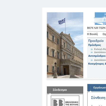
Η Βουλή
Ορ
Προεδρείο
Πρόεδρος
Εκλογή-Θη
Διατελέσαν
Αντιπρόεδροι
Διατελέσαν
Κοσμήτορες &
Οργάνωση
Σύνδεσμοι
Σύνθεση