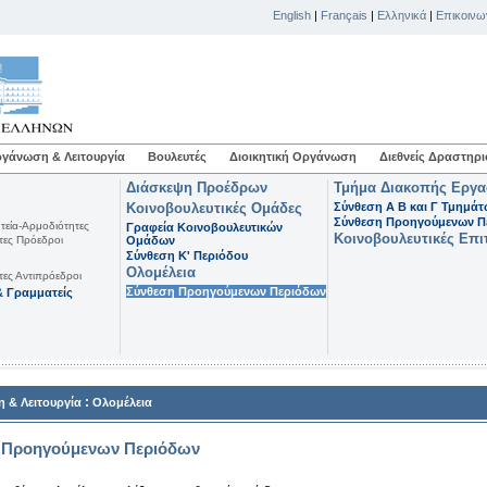
English
|
Français
|
Ελληνικά
|
Επικοινω
γάνωση & Λειτουργία
Βουλευτές
Διοικητική Οργάνωση
Διεθνείς Δραστηρι
Διάσκεψη Προέδρων
Τμήμα Διακοπής Εργ
Κοινοβουλευτικές Ομάδες
Σύνθεση Α Β και Γ Τμημά
Σύνθεση Προηγούμενων Π
τεία-Αρμοδιότητες
Γραφεία Κοινοβουλευτικών
Κοινοβουλευτικές Επι
τες Πρόεδροι
Ομάδων
Σύνθεση K' Περιόδου
Ολομέλεια
τες Αντιπρόεδροι
Σύνθεση Προηγούμενων Περιόδων
 Γραμματείς
:
 & Λειτουργία
Ολομέλεια
 Προηγούμενων Περιόδων