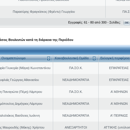
Παρασύρης Φραγκίσκος (Φρέντυ) Γεωργίου
ΠΑ.Σ
Εγγραφές: 61 - 80 από 300 - Σελίδες:
σεις Βουλευτών κατά τη διάρκεια της Περιόδου
Ονοματεπώνυμο
Κοινοβουλευτική Ομάδα
Εκλογική περιφέρεια
ρία Γλυκερία (Μάγια) Κωνσταντίνου
ΠΑ.ΣΟ.Κ.
ΕΠΙΚΡΑΤΕΙΑΣ
υφλιάς Γεώργιος Αθανασίου
ΝΕΑ ΔΗΜΟΚΡΑΤΙΑ
ΕΠΙΚΡΑΤΕΙΑΣ
η Παναγιώτα (Πέμη) Λάμπρου
ΠΑ.ΣΟ.Κ.
Α' ΑΘΗΝΩΝ
μόπουλος Δημήτριος Λάμπρου
ΝΕΑ ΔΗΜΟΚΡΑΤΙΑ
Α' ΑΘΗΝΩΝ
αλολιάκος Βασίλειος Ιωάννη
ΝΕΑ ΔΗΜΟΚΡΑΤΙΑ
Α' ΠΕΙΡΑΙΩΣ
ης Μαυρουδής (Μάκης) Χρήστου
ΑΝΕΞΑΡΤΗΤΟΙ
ΑΤΤΙΚΗΣ (υπόλοι