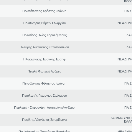
ΕΛΛ
Πρωτόπαπας Χρήστος Ιωάννη
ΠΑ.Σ
Πολύδωρας Βύρων Γεωργίου
ΝΕΑ ΔΗΜ
Πολατίδης Ηλίας Χαραλάμπους
ΛΑ
Πλεύρης Αθανάσιος Κωνσταντίνου
ΛΑ
Πλακιωτάκης Ιωάννης Ιωσήφ
ΝΕΑ ΔΗΜ
Πιπιλή Φωτεινή Ανδρέα
ΝΕΑ ΔΗΜ
Πετσάλνικος Φίλιππος Ιωάννη
ΠΑ.Σ
Πεταλωτής Γεώργιος Στυλιανού
ΠΑ.Σ
Περλεπέ - Σηφουνάκη Αικατερίνη Αγγέλου
ΠΑ.Σ
ΚΟΜΜΟΥΝΙΣ
Παφίλης Αθανάσιος Σπυρίδωνα
ΕΛΛ
Παυλόπουλος Προκόπιος Βασιλείου
ΝΕΑ ΔΗΜ