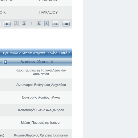
Ο.Κ.
ΗΡΑΚΛΕΙΟΥ
2
3
4
5
6
Βρέθηκαν 20 Αποτελέσματα | Σελίδα 1 από 2
Αντικαταστάθηκε από
Καραπαναγιώτη Τατιάνα Λεωνίδα-
Αθανασίου
Αντώναρος Ευάγγελος Αρχελάου
Βαγενά-Κηλαηδόνη Άννα
Κουντουρά Έλενα Αλεξάνδρου
Μελάς Παναγιώτης Ιωάννη
πο)
Καλαποθαράκος Χρήστος Βασιλείου