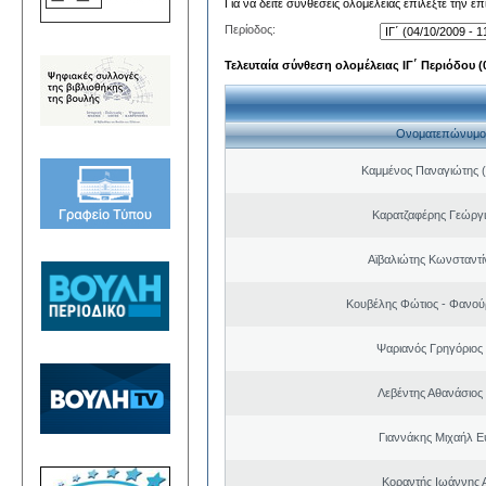
Για να δείτε συνθέσεις ολομέλειας επιλέξτε την ε
Περίοδος:
Τελευταία σύνθεση ολομέλειας ΙΓ΄ Περιόδου (0
Ονοματεπώνυμο
Καμμένος Παναγιώτης (
Καρατζαφέρης Γεώργ
Αϊβαλιώτης Κωνσταντί
Κουβέλης Φώτιος - Φανού
Ψαριανός Γρηγόριος
Λεβέντης Αθανάσιος
Γιαννάκης Μιχαήλ 
Κοραντής Ιωάννης 