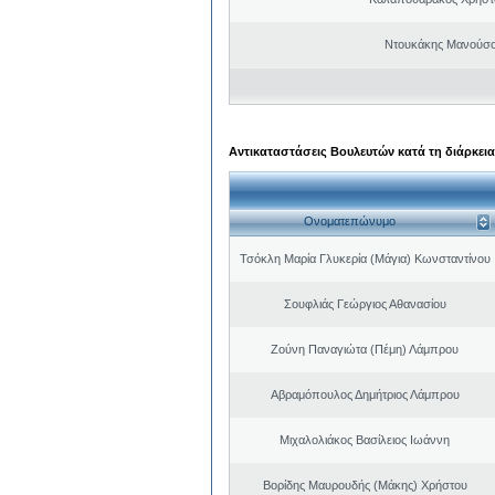
Ντουκάκης Μανούσο
Αντικαταστάσεις Βουλευτών κατά τη διάρκεια
Ονοματεπώνυμο
Τσόκλη Μαρία Γλυκερία (Μάγια) Κωνσταντίνου
Σουφλιάς Γεώργιος Αθανασίου
Ζούνη Παναγιώτα (Πέμη) Λάμπρου
Αβραμόπουλος Δημήτριος Λάμπρου
Μιχαλολιάκος Βασίλειος Ιωάννη
Βορίδης Μαυρουδής (Μάκης) Χρήστου