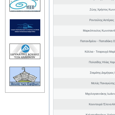
Ζώης Χρήστος Κωνσ
Ροντούλης Αστέριος
Μαρκόπουλος Κωνσταντί
Παπανδρέου - Παπαδάκη Ο
Κόλλια - Τσαρουχά Μαρί
Πολατίδης Ηλίας Χα
Σταμάτης Δημήτριος
Μελάς Παναγιώτης
Μιχελογιαννάκης Ιωάνν
Κουντουρά Έλενα Α
Καλαποθαράκος Χρήστο