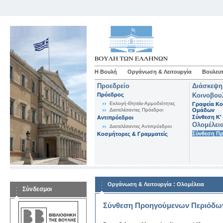
Η Βουλή
Οργάνωση & Λειτουργία
Βουλευτ
Προεδρείο
Διάσκεψη
Πρόεδρος
Κοινοβου
Εκλογή-Θητεία-Αρμοδιότητες
Γραφεία Κο
Διατελέσαντες Πρόεδροι
Ομάδων
Σύνθεση K'
Αντιπρόεδροι
Ολομέλει
Διατελέσαντες Αντιπρόεδροι
Σύνθεση Π
Κοσμήτορες & Γραμματείς
:
Οργάνωση & Λειτουργία
Ολομέλεια
Σύνδεσμοι
Σύνθεση Προηγούμενων Περιόδω