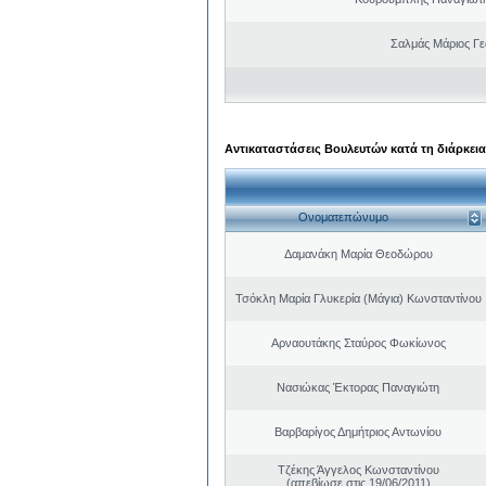
Σαλμάς Μάριος Γ
Αντικαταστάσεις Βουλευτών κατά τη διάρκεια
Ονοματεπώνυμο
Δαμανάκη Μαρία Θεοδώρου
Τσόκλη Μαρία Γλυκερία (Μάγια) Κωνσταντίνου
Αρναουτάκης Σταύρος Φωκίωνος
Νασιώκας Έκτορας Παναγιώτη
Βαρβαρίγος Δημήτριος Αντωνίου
Τζέκης Άγγελος Κωνσταντίνου
(απεβίωσε στις 19/06/2011)