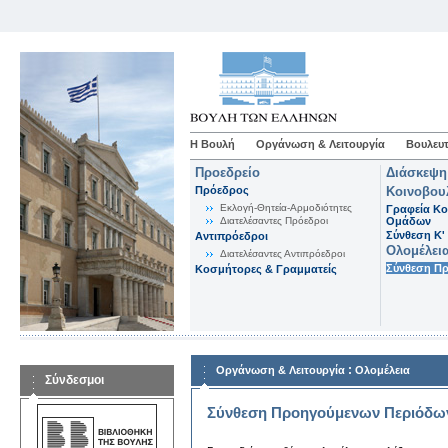
Η Βουλή
Οργάνωση & Λειτουργία
Βουλευτ
Προεδρείο
Διάσκεψη
Πρόεδρος
Κοινοβου
Εκλογή-Θητεία-Αρμοδιότητες
Γραφεία Κο
Διατελέσαντες Πρόεδροι
Ομάδων
Σύνθεση K'
Αντιπρόεδροι
Ολομέλει
Διατελέσαντες Αντιπρόεδροι
Σύνθεση Π
Κοσμήτορες & Γραμματείς
:
Οργάνωση & Λειτουργία
Ολομέλεια
Σύνδεσμοι
Σύνθεση Προηγούμενων Περιόδω