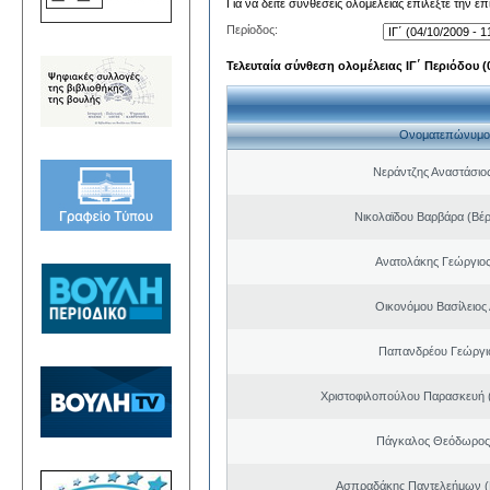
Για να δείτε συνθέσεις ολομέλειας επιλέξτε την ε
Περίοδος:
Τελευταία σύνθεση ολομέλειας ΙΓ΄ Περιόδου (0
Ονοματεπώνυμο
Νεράντζης Αναστάσιος
Νικολαϊδου Βαρβάρα (Βέρ
Ανατολάκης Γεώργιο
Οικονόμου Βασίλειος
Παπανδρέου Γεώργι
Χριστοφιλοπούλου Παρασκευή (
Πάγκαλος Θεόδωρος
Ασπραδάκης Παντελεήμων (