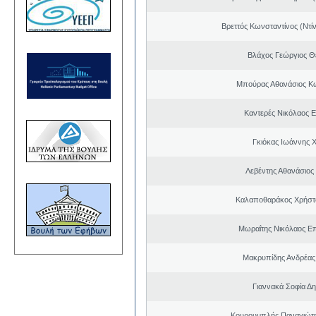
Βρεττός Κωνσταντίνος (Ντί
Βλάχος Γεώργιος 
Μπούρας Αθανάσιος Κ
Καντερές Νικόλαος 
Γκιόκας Ιωάννης 
Λεβέντης Αθανάσιος
Καλαποθαράκος Χρήστο
Μωραΐτης Νικόλαος Ε
Μακρυπίδης Ανδρέας 
Γιαννακά Σοφία Δη
Κουρουμπλής Παναγιώτη