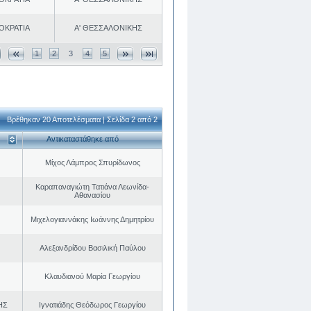
ΟΚΡΑΤΙΑ
Α' ΘΕΣΣΑΛΟΝΙΚΗΣ
1
2
3
4
5
Βρέθηκαν 20 Αποτελέσματα | Σελίδα 2 από 2
Αντικαταστάθηκε από
Μίχος Λάμπρος Σπυρίδωνος
Καραπαναγιώτη Τατιάνα Λεωνίδα-
Αθανασίου
Μιχελογιαννάκης Ιωάννης Δημητρίου
Αλεξανδρίδου Βασιλική Παύλου
Κλαυδιανού Μαρία Γεωργίου
ΗΣ
Ιγνατιάδης Θεόδωρος Γεωργίου