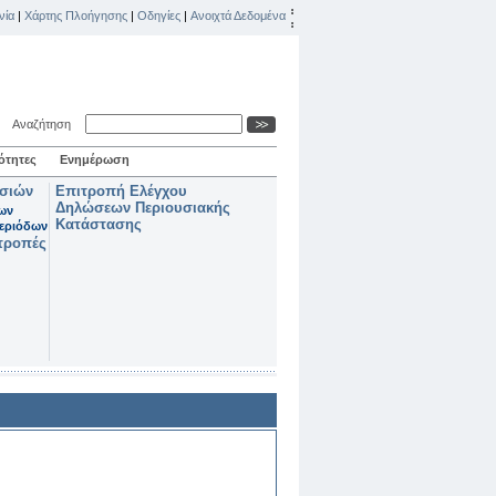
νία
|
Χάρτης Πλοήγησης
|
Οδηγίες
|
Ανοιχτά Δεδομένα
Αναζήτηση
ότητες
Ενημέρωση
ασιών
Επιτροπή Ελέγχου
Δηλώσεων Περιουσιακής
των
Κατάστασης
εριόδων
τροπές