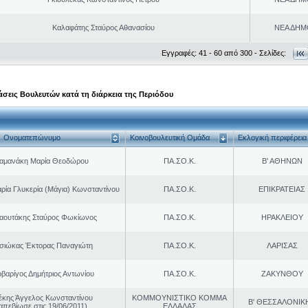
Καλαφάτης Σταύρος Αθανασίου
ΝΕΑ ΔΗΜ
Εγγραφές: 41 - 60 από 300 - Σελίδες:
σεις Βουλευτών κατά τη διάρκεια της Περιόδου
Ονοματεπώνυμο
Κοινοβουλευτική Ομάδα
Εκλογική περιφέρεια
αμανάκη Μαρία Θεοδώρου
ΠΑ.ΣΟ.Κ.
Β' ΑΘΗΝΩΝ
ρία Γλυκερία (Μάγια) Κωνσταντίνου
ΠΑ.ΣΟ.Κ.
ΕΠΙΚΡΑΤΕΙΑΣ
αουτάκης Σταύρος Φωκίωνος
ΠΑ.ΣΟ.Κ.
ΗΡΑΚΛΕΙΟΥ
σιώκας Έκτορας Παναγιώτη
ΠΑ.ΣΟ.Κ.
ΛΑΡΙΣΑΣ
βαρίγος Δημήτριος Αντωνίου
ΠΑ.ΣΟ.Κ.
ΖΑΚΥΝΘΟΥ
έκης Άγγελος Κωνσταντίνου
ΚΟΜΜΟΥΝΙΣΤΙΚΟ ΚΟΜΜΑ
Β' ΘΕΣΣΑΛΟΝΙΚ
απεβίωσε στις 19/06/2011)
ΕΛΛΑΔΑΣ