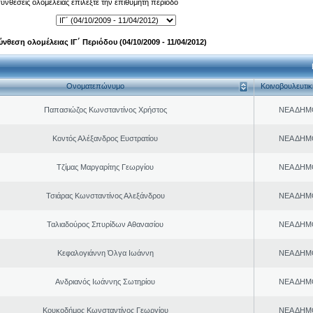
 συνθέσεις ολομέλειας επιλέξτε την επιθυμητή περίοδο
ύνθεση ολομέλειας ΙΓ΄ Περιόδου (04/10/2009 - 11/04/2012)
Ονοματεπώνυμο
Κοινοβουλευτι
Παπασιώζος Κωνσταντίνος Χρήστος
ΝΕΑ ΔΗΜ
Κοντός Αλέξανδρος Ευστρατίου
ΝΕΑ ΔΗΜ
Τζίμας Μαργαρίτης Γεωργίου
ΝΕΑ ΔΗΜ
Τσιάρας Κωνσταντίνος Αλεξάνδρου
ΝΕΑ ΔΗΜ
Ταλιαδούρος Σπυρίδων Αθανασίου
ΝΕΑ ΔΗΜ
Κεφαλογιάννη Όλγα Ιωάννη
ΝΕΑ ΔΗΜ
Ανδριανός Ιωάννης Σωτηρίου
ΝΕΑ ΔΗΜ
Κουκοδήμος Κωνσταντίνος Γεωργίου
ΝΕΑ ΔΗΜ