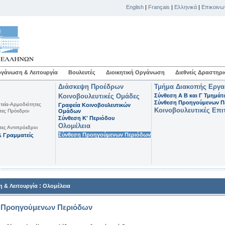
English
|
Français
|
Ελληνικά
|
Επικοινω
γάνωση & Λειτουργία
Βουλευτές
Διοικητική Οργάνωση
Διεθνείς Δραστηρι
Διάσκεψη Προέδρων
Τμήμα Διακοπής Εργ
Κοινοβουλευτικές Ομάδες
Σύνθεση Α Β και Γ Τμημά
Σύνθεση Προηγούμενων Π
τεία-Αρμοδιότητες
Γραφεία Κοινοβουλευτικών
Κοινοβουλευτικές Επι
τες Πρόεδροι
Ομάδων
Σύνθεση K' Περιόδου
Ολομέλεια
τες Αντιπρόεδροι
Σύνθεση Προηγούμενων Περιόδων
 Γραμματείς
:
 & Λειτουργία
Ολομέλεια
 Προηγούμενων Περιόδων