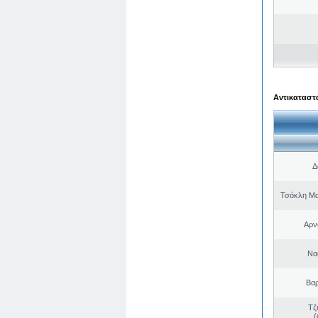
Αντικαταστά
Δ
Τσόκλη Μα
Αρν
Να
Βαρ
Τζ
(