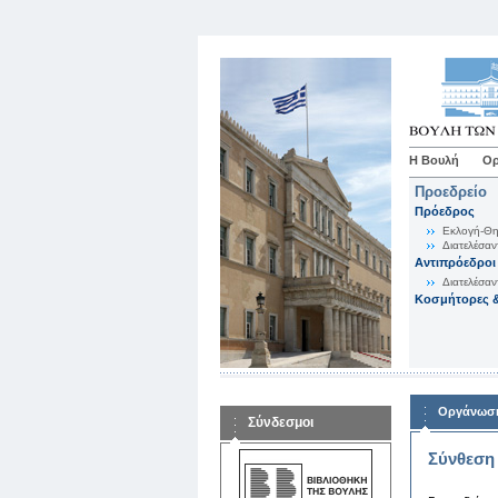
Η Βουλή
Ορ
Προεδρείο
Πρόεδρος
Εκλογή-Θη
Διατελέσαν
Αντιπρόεδροι
Διατελέσαν
Κοσμήτορες &
Οργάνωση
Σύνδεσμοι
Σύνθεση