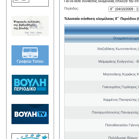
Για να δείτε συνθέσεις ολομέλειας επιλέξτε την ε
Περίοδος:
Τελευταία σύνθεση ολομέλειας ΙΓ΄ Περιόδου (0
Ονοματεπώνυμο
Χατζηδάκης Κωνσταντίνος 
Μεϊμαράκης Ευάγγελος - Β
Μητσοτάκης Κυριάκος 
Γιακουμάτος Γεράσιμος
Καμμένος Παναγιώτης (
Παναγιωτόπουλος Παναγιώτης
Παπαθανασίου Γιάννης
Πολύδωρας Βύρων 