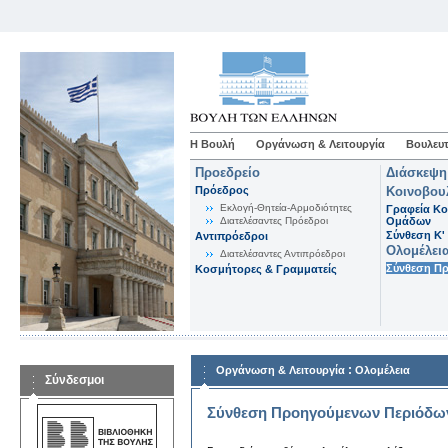
Η Βουλή
Οργάνωση & Λειτουργία
Βουλευτ
Προεδρείο
Διάσκεψη
Πρόεδρος
Κοινοβου
Εκλογή-Θητεία-Αρμοδιότητες
Γραφεία Κο
Διατελέσαντες Πρόεδροι
Ομάδων
Σύνθεση K'
Αντιπρόεδροι
Ολομέλει
Διατελέσαντες Αντιπρόεδροι
Σύνθεση Π
Κοσμήτορες & Γραμματείς
:
Οργάνωση & Λειτουργία
Ολομέλεια
Σύνδεσμοι
Σύνθεση Προηγούμενων Περιόδω