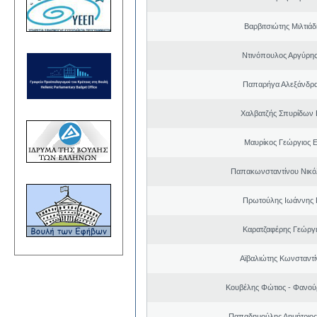
Βαρβιτσιώτης Μιλτιά
Ντινόπουλος Αργύρης
Παπαρήγα Αλεξάνδρα
Χαλβατζής Σπυρίδων
Μαυρίκος Γεώργιος 
Παπακωνσταντίνου Νικό
Πρωτούλης Ιωάννης 
Καρατζαφέρης Γεώργ
Αϊβαλιώτης Κωνσταντί
Κουβέλης Φώτιος - Φανού
Παπαδημούλης Δημήτριος