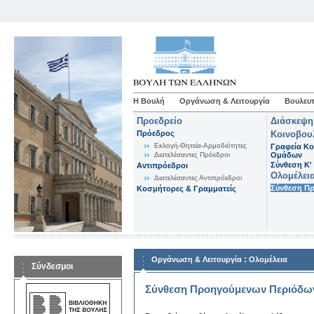
Η Βουλή
Οργάνωση & Λειτουργία
Βουλευτ
Προεδρείο
Διάσκεψη
Πρόεδρος
Κοινοβου
Εκλογή-Θητεία-Αρμοδιότητες
Γραφεία Κο
Διατελέσαντες Πρόεδροι
Ομάδων
Σύνθεση K'
Αντιπρόεδροι
Ολομέλει
Διατελέσαντες Αντιπρόεδροι
Σύνθεση Π
Κοσμήτορες & Γραμματείς
:
Οργάνωση & Λειτουργία
Ολομέλεια
Σύνδεσμοι
Σύνθεση Προηγούμενων Περιόδω