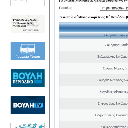
Για να δείτε συνθέσεις ολομέλειας επιλέξτε την ε
Περίοδος:
Τελευταία σύνθεση ολομέλειας ΙΓ΄ Περιόδου (0
Ονοματεπώνυμο
Σακοράφα Σοφία
Σαλαγιάννης Νικόλαος
Σαλμάς Μάριος Γ
Σαμαράς Αντώνιος Κω
Σαχινίδης Φίλιππος 
Σηφουνάκης Νικόλαο
Σιδηρόπουλος Αναστάσ
Σιούφας Δημήτριος 