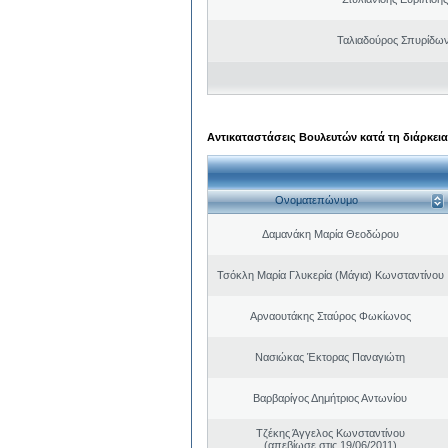
Ταλιαδούρος Σπυρίδω
Αντικαταστάσεις Βουλευτών κατά τη διάρκεια
Ονοματεπώνυμο
Δαμανάκη Μαρία Θεοδώρου
Τσόκλη Μαρία Γλυκερία (Μάγια) Κωνσταντίνου
Αρναουτάκης Σταύρος Φωκίωνος
Νασιώκας Έκτορας Παναγιώτη
Βαρβαρίγος Δημήτριος Αντωνίου
Τζέκης Άγγελος Κωνσταντίνου
(απεβίωσε στις 19/06/2011)