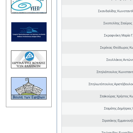
Σκανδαλίδης Κωνσταντί
Σκοπελίτης Σταύρος
Σκραφνάκη Μαρία Γ
Σκρέκας Θεόδωρος Κω
Σκυλλάκος Αντώνι
Σπηλιόπουλος Κωνσταντ
Σπηλιωτόπουλος Αριστόβουλος
Σταϊκούρας Χρήστος Κ
Σταμάτης Δημήτριος
Στρατάκης Εμμανουή
Στυλιανίδης Ευριπίδη