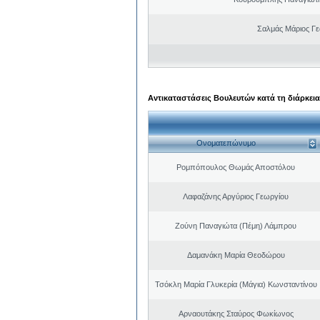
Σαλμάς Μάριος Γ
Αντικαταστάσεις Βουλευτών κατά τη διάρκεια
Ονοματεπώνυμο
Ρομπόπουλος Θωμάς Αποστόλου
Λαφαζάνης Αργύριος Γεωργίου
Ζούνη Παναγιώτα (Πέμη) Λάμπρου
Δαμανάκη Μαρία Θεοδώρου
Τσόκλη Μαρία Γλυκερία (Μάγια) Κωνσταντίνου
Αρναουτάκης Σταύρος Φωκίωνος