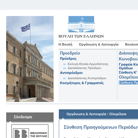
Η Βουλή
Οργάνωση & Λειτουργία
Βουλευτ
Προεδρείο
Διάσκεψη
Πρόεδρος
Κοινοβου
Εκλογή-Θητεία-Αρμοδιότητες
Γραφεία Κο
Διατελέσαντες Πρόεδροι
Ομάδων
Σύνθεση K'
Αντιπρόεδροι
Ολομέλει
Διατελέσαντες Αντιπρόεδροι
Σύνθεση Π
Κοσμήτορες & Γραμματείς
:
Οργάνωση & Λειτουργία
Ολομέλεια
Σύνδεσμοι
Σύνθεση Προηγούμενων Περιόδω