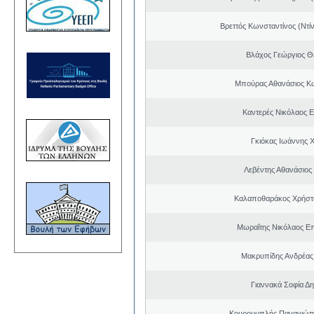
Βρεττός Κωνσταντίνος (Ντί
Βλάχος Γεώργιος 
Μπούρας Αθανάσιος Κ
Καντερές Νικόλαος 
Γκιόκας Ιωάννης 
Λεβέντης Αθανάσιος
Καλαποθαράκος Χρήστο
Μωραΐτης Νικόλαος Ε
Μακρυπίδης Ανδρέας 
Γιαννακά Σοφία Δη
Κουρουμπλής Παναγιώτη