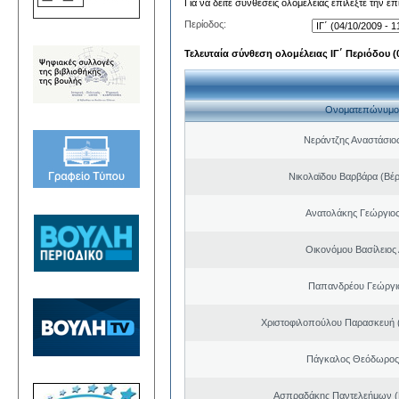
Για να δείτε συνθέσεις ολομέλειας επιλέξτε την ε
Περίοδος:
Τελευταία σύνθεση ολομέλειας ΙΓ΄ Περιόδου (0
Ονοματεπώνυμο
Νεράντζης Αναστάσιος
Νικολαϊδου Βαρβάρα (Βέρ
Ανατολάκης Γεώργιο
Οικονόμου Βασίλειος
Παπανδρέου Γεώργι
Χριστοφιλοπούλου Παρασκευή (
Πάγκαλος Θεόδωρος
Ασπραδάκης Παντελεήμων (