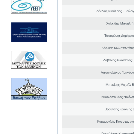
Δένδιας Νικόλαος - Γεώρ
Χαλκίδης Μιχαήλ Γ
Τσουμάνης Δημήτριο
Κόλλιας Κωνσταντίνος
Δαβάκης Αθανάσιος 
Αποστολάκος Γρηγόρι
Μπεκίρης Μιχαήλ Β
Νικολόπουλος Νικόλα
Βρούτσης Ιωάννης Β
Καραμανλής Κωνσταντίν
Γκιουλέκας Κωνσταντί