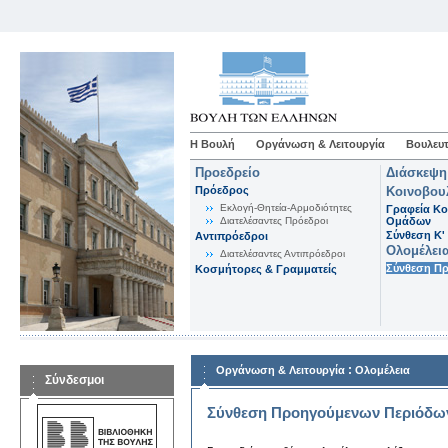
Η Βουλή
Οργάνωση & Λειτουργία
Βουλευτ
Προεδρείο
Διάσκεψη
Πρόεδρος
Κοινοβου
Εκλογή-Θητεία-Αρμοδιότητες
Γραφεία Κο
Διατελέσαντες Πρόεδροι
Ομάδων
Σύνθεση K'
Αντιπρόεδροι
Ολομέλει
Διατελέσαντες Αντιπρόεδροι
Σύνθεση Π
Κοσμήτορες & Γραμματείς
:
Οργάνωση & Λειτουργία
Ολομέλεια
Σύνδεσμοι
Σύνθεση Προηγούμενων Περιόδω