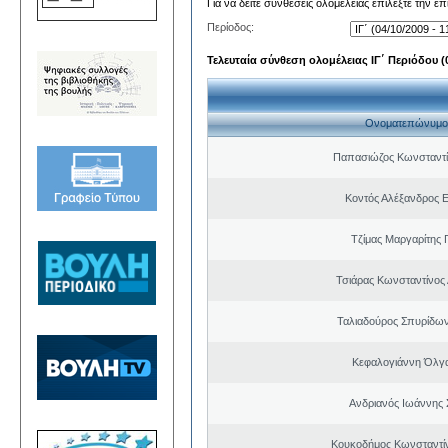
Για να δείτε συνθέσεις ολομέλειας επιλέξτε την ε
Περίοδος:
Τελευταία σύνθεση ολομέλειας ΙΓ΄ Περιόδου (0
Ονοματεπώνυμο
Παπασιώζος Κωνσταντί
Κοντός Αλέξανδρος Ε
Τζίμας Μαργαρίτης 
Τσιάρας Κωνσταντίνος
Ταλιαδούρος Σπυρίδω
Κεφαλογιάννη Όλγ
Ανδριανός Ιωάννης 
Κουκοδήμος Κωνσταντί