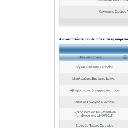
Καλαφάτης Σταύρος 
Αντικαταστάσεις Βουλευτών κατά τη διάρκεια
Ονοματεπώνυμο
Λέγκας Νικόλαος Σωτηρίου
Μιχαλολιάκος Βασίλειος Ιωάννη
Αβραμόπουλος Δημήτριος Λάμπρου
Σουφλιάς Γεώργιος Αθανασίου
Τζέκης Άγγελος Κωνσταντίνου
(απεβίωσε στις 19/06/2011)
Στασινός Παύλος Σωτηρίου