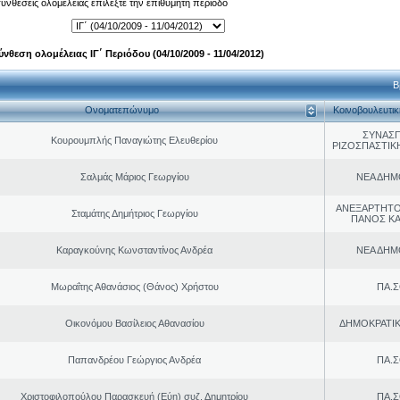
 συνθέσεις ολομέλειας επιλέξτε την επιθυμητή περίοδο
ύνθεση ολομέλειας ΙΓ΄ Περιόδου (04/10/2009 - 11/04/2012)
Β
Ονοματεπώνυμο
Κοινοβουλευτι
ΣΥΝΑΣ
Κουρουμπλής Παναγιώτης Ελευθερίου
ΡΙΖΟΣΠΑΣΤΙΚ
Σαλμάς Μάριος Γεωργίου
ΝΕΑ ΔΗΜ
ΑΝΕΞΑΡΤΗΤΟ
Σταμάτης Δημήτριος Γεωργίου
ΠΑΝΟΣ Κ
Καραγκούνης Κωνσταντίνος Ανδρέα
ΝΕΑ ΔΗΜ
Μωραΐτης Αθανάσιος (Θάνος) Χρήστου
ΠΑ.Σ
Οικονόμου Βασίλειος Αθανασίου
ΔΗΜΟΚΡΑΤΙΚ
Παπανδρέου Γεώργιος Ανδρέα
ΠΑ.Σ
Χριστοφιλοπούλου Παρασκευή (Εύη) συζ. Δημητρίου
ΠΑ.Σ