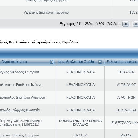
Λιντζέρης Δημήτριος Γεωργίου
ΠΑ.Σ
Εγγραφές: 241 - 260 από 300 - Σελίδες:
σεις Βουλευτών κατά τη διάρκεια της Περιόδου
Ονοματεπώνυμο
Κοινοβουλευτική Ομάδα
Εκλογική περιφέρεια
έγκας Νικόλαος Σωτηρίου
ΝΕΑ ΔΗΜΟΚΡΑΤΙΑ
ΤΡΙΚΑΛΩΝ
αλολιάκος Βασίλειος Ιωάννη
ΝΕΑ ΔΗΜΟΚΡΑΤΙΑ
Α' ΠΕΙΡΑΙΩΣ
μόπουλος Δημήτριος Λάμπρου
ΝΕΑ ΔΗΜΟΚΡΑΤΙΑ
Α' ΑΘΗΝΩΝ
υφλιάς Γεώργιος Αθανασίου
ΝΕΑ ΔΗΜΟΚΡΑΤΙΑ
ΕΠΙΚΡΑΤΕΙΑΣ
έκης Άγγελος Κωνσταντίνου
ΚΟΜΜΟΥΝΙΣΤΙΚΟ ΚΟΜΜΑ
Β' ΘΕΣΣΑΛΟΝΙΚ
απεβίωσε στις 19/06/2011)
ΕΛΛΑΔΑΣ
τασινός Παύλος Σωτηρίου
ΠΑ.ΣΟ.Κ.
ΑΡΤΑΣ