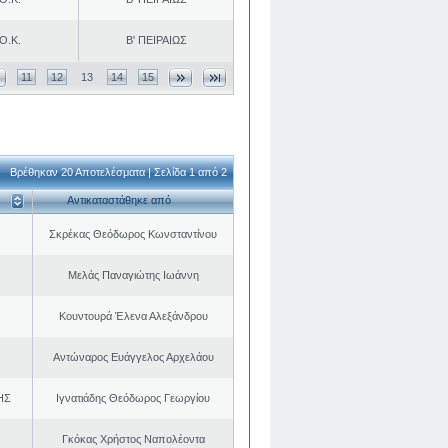
Ο.Κ.
Β' ΠΕΙΡΑΙΩΣ
11
12
13
14
15
Βρέθηκαν 20 Αποτελέσματα | Σελίδα 1 από 2
Αντικαταστάθηκε από
Σκρέκας Θεόδωρος Κωνσταντίνου
Μελάς Παναγιώτης Ιωάννη
Κουντουρά Έλενα Αλεξάνδρου
Αντώναρος Ευάγγελος Αρχελάου
ΗΣ
Ιγνατιάδης Θεόδωρος Γεωργίου
Γκόκας Χρήστος Ναπολέοντα