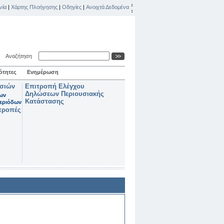
νία
|
Χάρτης Πλοήγησης
|
Οδηγίες
|
Ανοιχτά Δεδομένα
Αναζήτηση
ότητες
Ενημέρωση
ασιών
Επιτροπή Ελέγχου
Δηλώσεων Περιουσιακής
των
Κατάστασης
εριόδων
τροπές