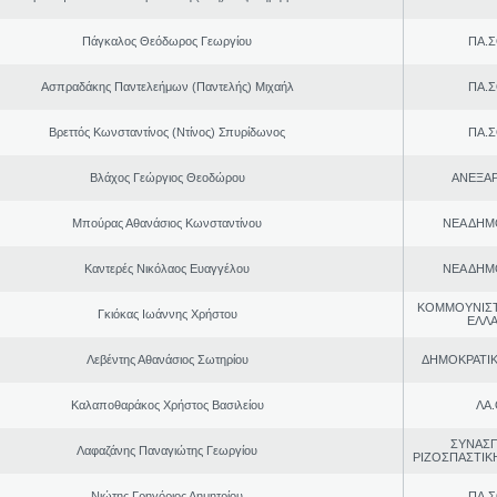
Πάγκαλος Θεόδωρος Γεωργίου
ΠΑ.Σ
Ασπραδάκης Παντελεήμων (Παντελής) Μιχαήλ
ΠΑ.Σ
Βρεττός Κωνσταντίνος (Ντίνος) Σπυρίδωνος
ΠΑ.Σ
Βλάχος Γεώργιος Θεοδώρου
ΑΝΕΞΑ
Μπούρας Αθανάσιος Κωνσταντίνου
ΝΕΑ ΔΗΜ
Καντερές Νικόλαος Ευαγγέλου
ΝΕΑ ΔΗΜ
ΚΟΜΜΟΥΝΙΣ
Γκιόκας Ιωάννης Χρήστου
ΕΛΛ
Λεβέντης Αθανάσιος Σωτηρίου
ΔΗΜΟΚΡΑΤΙΚ
Καλαποθαράκος Χρήστος Βασιλείου
ΛΑ
ΣΥΝΑΣ
Λαφαζάνης Παναγιώτης Γεωργίου
ΡΙΖΟΣΠΑΣΤΙΚ
Νιώτης Γρηγόριος Δημητρίου
ΠΑ.Σ