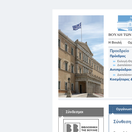
Η Βουλή
Ορ
Προεδρείο
Πρόεδρος
Εκλογή-Θη
Διατελέσαν
Αντιπρόεδροι
Διατελέσαν
Κοσμήτορες &
Οργάνωση
Σύνδεσμοι
Σύνθεση