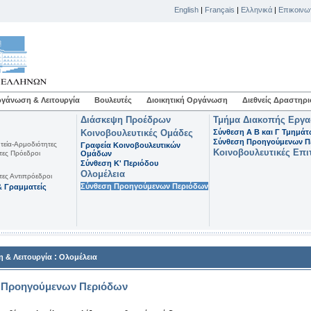
English
|
Français
|
Ελληνικά
|
Επικοινω
γάνωση & Λειτουργία
Βουλευτές
Διοικητική Οργάνωση
Διεθνείς Δραστηρι
Διάσκεψη Προέδρων
Τμήμα Διακοπής Εργ
Κοινοβουλευτικές Ομάδες
Σύνθεση Α Β και Γ Τμημά
Σύνθεση Προηγούμενων Π
τεία-Αρμοδιότητες
Γραφεία Κοινοβουλευτικών
Κοινοβουλευτικές Επι
τες Πρόεδροι
Ομάδων
Σύνθεση K' Περιόδου
Ολομέλεια
τες Αντιπρόεδροι
Σύνθεση Προηγούμενων Περιόδων
 Γραμματείς
:
 & Λειτουργία
Ολομέλεια
 Προηγούμενων Περιόδων