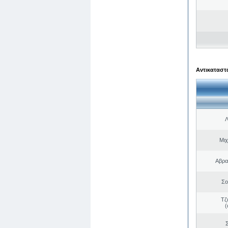
Αντικαταστά
Λ
Μιχ
Αβρα
Σο
Τζ
(
Σ