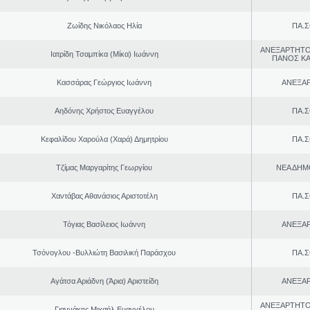
Ζωίδης Νικόλαος Ηλία
ΠΑ.Σ
ΑΝΕΞΑΡΤΗΤΟ
Ιατρίδη Τσαμπίκα (Μίκα) Ιωάννη
ΠΑΝΟΣ Κ
Κασσάρας Γεώργιος Ιωάννη
ΑΝΕΞΑ
Αηδόνης Χρήστος Ευαγγέλου
ΠΑ.Σ
Κεφαλίδου Χαρούλα (Χαρά) Δημητρίου
ΠΑ.Σ
Τζίμας Μαργαρίτης Γεωργίου
ΝΕΑ ΔΗΜ
Χαντάβας Αθανάσιος Αριστοτέλη
ΠΑ.Σ
Τόγιας Βασίλειος Ιωάννη
ΑΝΕΞΑ
Τσόνογλου -Βυλλιώτη Βασιλική Παράσχου
ΠΑ.Σ
Αγάτσα Αριάδνη (Άρια) Αριστείδη
ΑΝΕΞΑ
ΑΝΕΞΑΡΤΗΤΟ
Γιαννάκης Μιχαήλ Ευαγγέλου