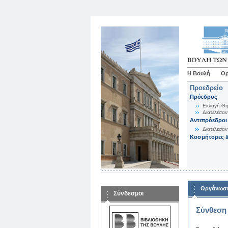
Η Βουλή
Ορ
Προεδρείο
Πρόεδρος
Εκλογή-Θη
Διατελέσαν
Αντιπρόεδροι
Διατελέσαν
Κοσμήτορες &
Οργάνωση
Σύνδεσμοι
Σύνθεση