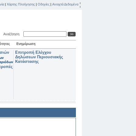
νία
|
Χάρτης Πλοήγησης
|
Οδηγίες
|
Ανοιχτά Δεδομένα
Αναζήτηση
ότητες
Ενημέρωση
ασιών
Επιτροπή Ελέγχου
Δηλώσεων Περιουσιακής
των
Κατάστασης
εριόδων
τροπές