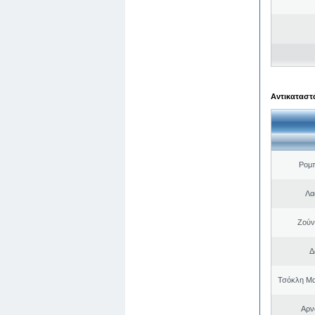
Αντικαταστά
Ρομ
Λα
Ζούν
Δ
Τσόκλη Μα
Αρν