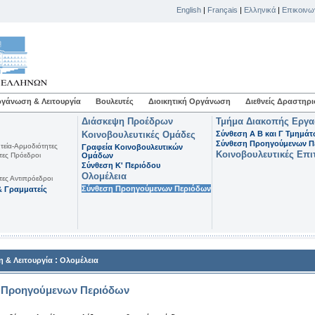
English
|
Français
|
Ελληνικά
|
Επικοινω
γάνωση & Λειτουργία
Βουλευτές
Διοικητική Οργάνωση
Διεθνείς Δραστηρι
Διάσκεψη Προέδρων
Τμήμα Διακοπής Εργ
Κοινοβουλευτικές Ομάδες
Σύνθεση Α Β και Γ Τμημά
Σύνθεση Προηγούμενων Π
τεία-Αρμοδιότητες
Γραφεία Κοινοβουλευτικών
Κοινοβουλευτικές Επι
τες Πρόεδροι
Ομάδων
Σύνθεση K' Περιόδου
Ολομέλεια
τες Αντιπρόεδροι
Σύνθεση Προηγούμενων Περιόδων
 Γραμματείς
:
 & Λειτουργία
Ολομέλεια
 Προηγούμενων Περιόδων