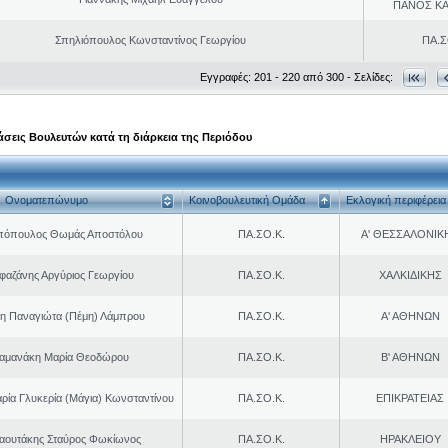
ΠΑΝΟΣ Κ
Σπηλιόπουλος Κωνσταντίνος Γεωργίου
ΠΑ.Σ
Εγγραφές: 201 - 220 από 300 - Σελίδες:
σεις Βουλευτών κατά τη διάρκεια της Περιόδου
Ονοματεπώνυμο
Κοινοβουλευτική Ομάδα
Εκλογική περιφέρεια
πόπουλος Θωμάς Αποστόλου
ΠΑ.ΣΟ.Κ.
Α' ΘΕΣΣΑΛΟΝΙΚ
φαζάνης Αργύριος Γεωργίου
ΠΑ.ΣΟ.Κ.
ΧΑΛΚΙΔΙΚΗΣ
η Παναγιώτα (Πέμη) Λάμπρου
ΠΑ.ΣΟ.Κ.
Α' ΑΘΗΝΩΝ
αμανάκη Μαρία Θεοδώρου
ΠΑ.ΣΟ.Κ.
Β' ΑΘΗΝΩΝ
ρία Γλυκερία (Μάγια) Κωνσταντίνου
ΠΑ.ΣΟ.Κ.
ΕΠΙΚΡΑΤΕΙΑΣ
αουτάκης Σταύρος Φωκίωνος
ΠΑ.ΣΟ.Κ.
ΗΡΑΚΛΕΙΟΥ