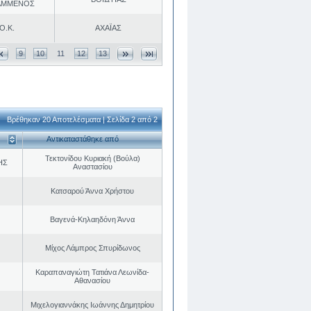
ΑΜΜΕΝΟΣ
Ο.Κ.
ΑΧΑΪΑΣ
9
10
11
12
13
Βρέθηκαν 20 Αποτελέσματα | Σελίδα 2 από 2
Αντικαταστάθηκε από
Τεκτονίδου Κυριακή (Βούλα)
ΗΣ
Αναστασίου
Κατσαρού Άννα Χρήστου
Βαγενά-Κηλαηδόνη Άννα
Μίχος Λάμπρος Σπυρίδωνος
Καραπαναγιώτη Τατιάνα Λεωνίδα-
Αθανασίου
Μιχελογιαννάκης Ιωάννης Δημητρίου