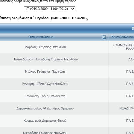
 συνθέσεις ολομέλειας επιλέξτε την επιθυμητή περίοδο
ύνθεση ολομέλειας ΙΓ΄ Περιόδου (04/10/2009 - 11/04/2012)
Β
Ονοματεπώνυμο
Κοινοβουλευτι
ΚΟΜΜΟΥΝΙΣ
Μαρίνος Γεώργιος Βασιλείου
ΕΛΛ
Παπανδρέου - Παπαδάκη Ουρανία Νικολάου
ΛΑ
Ντόλιος Γεώργιος Πασχάλη
ΠΑ.Σ
Ρενταρή - Τέντε Όλγα Νικολάου
ΠΑ.Σ
Τσιαούση Ελένη Παναγιώτη
ΠΑ.Σ
Δερμεντζόπουλος Αλέξανδρος Χρήστου
ΝΕΑ ΔΗΜ
Κρεμαστινός Δημήτριος Θωμά
ΠΑ.Σ
Νικητιάδης Γεώργιος Νικολάου
ΠΑ.Σ