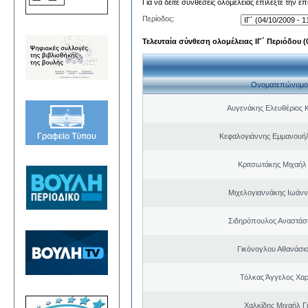
Για να δείτε συνθέσεις ολομέλειας επιλέξτε την ε
Περίοδος:
Τελευταία σύνθεση ολομέλειας ΙΓ΄ Περιόδου (0
Ονοματεπώνυμο
Αυγενάκης Ελευθέριος 
Κεφαλογιάννης Εμμανουή
Κριτσωτάκης Μιχαήλ
Μιχελογιαννάκης Ιωάνν
Σιδηρόπουλος Αναστάσ
Γικόνογλου Αθανάσι
Τόλκας Άγγελος Χα
Χαλκίδης Μιχαήλ Γ