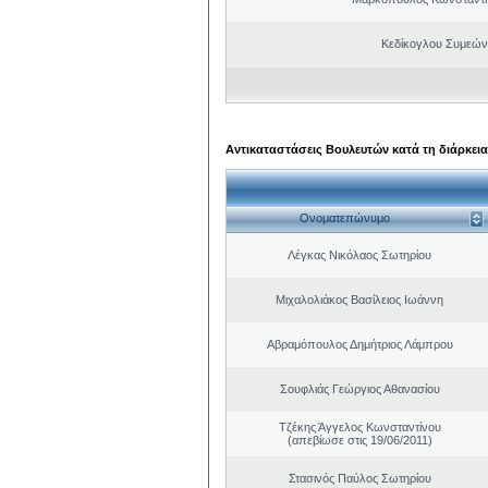
Κεδίκογλου Συμεών
Αντικαταστάσεις Βουλευτών κατά τη διάρκεια
Ονοματεπώνυμο
Λέγκας Νικόλαος Σωτηρίου
Μιχαλολιάκος Βασίλειος Ιωάννη
Αβραμόπουλος Δημήτριος Λάμπρου
Σουφλιάς Γεώργιος Αθανασίου
Τζέκης Άγγελος Κωνσταντίνου
(απεβίωσε στις 19/06/2011)
Στασινός Παύλος Σωτηρίου