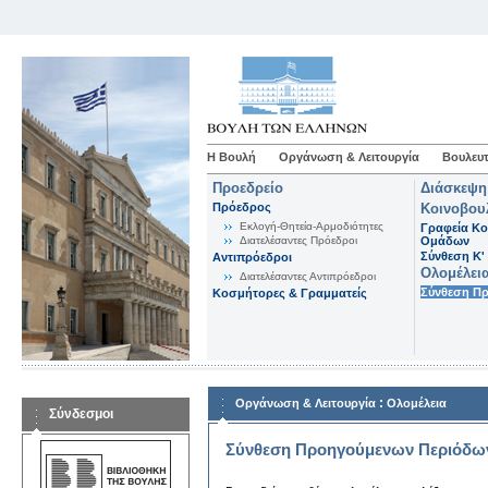
Η Βουλή
Οργάνωση & Λειτουργία
Βουλευτ
Προεδρείο
Διάσκεψη
Πρόεδρος
Κοινοβου
Εκλογή-Θητεία-Αρμοδιότητες
Γραφεία Κο
Διατελέσαντες Πρόεδροι
Ομάδων
Σύνθεση K'
Αντιπρόεδροι
Ολομέλει
Διατελέσαντες Αντιπρόεδροι
Σύνθεση Π
Κοσμήτορες & Γραμματείς
:
Οργάνωση & Λειτουργία
Ολομέλεια
Σύνδεσμοι
Σύνθεση Προηγούμενων Περιόδω