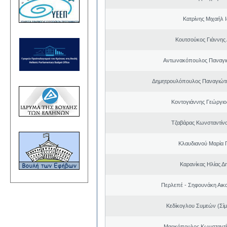
Κατρίνης Μιχαήλ 
Κουτσούκος Γιάννης 
Αντωνακόπουλος Παναγι
Δημητρουλόπουλος Παναγιώτη
Κοντογιάννης Γεώργιο
Τζαβάρας Κωνσταντίν
Κλαυδιανού Μαρία 
Καρανίκας Ηλίας Δ
Περλεπέ - Σηφουνάκη Αικα
Κεδίκογλου Συμεών (Σίμ
Μαρκόπουλος Κωνσταντί