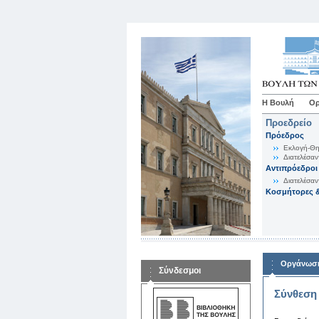
Η Βουλή
Ορ
Προεδρείο
Πρόεδρος
Εκλογή-Θη
Διατελέσαν
Αντιπρόεδροι
Διατελέσαν
Κοσμήτορες &
Οργάνωση
Σύνδεσμοι
Σύνθεση