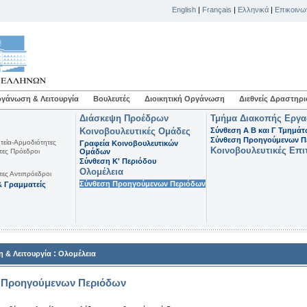
English
|
Français
|
Ελληνικά
|
Επικοινω
γάνωση & Λειτουργία
Βουλευτές
Διοικητική Οργάνωση
Διεθνείς Δραστηρι
Διάσκεψη Προέδρων
Τμήμα Διακοπής Εργ
Κοινοβουλευτικές Ομάδες
Σύνθεση Α Β και Γ Τμημά
Σύνθεση Προηγούμενων Π
τεία-Αρμοδιότητες
Γραφεία Κοινοβουλευτικών
Κοινοβουλευτικές Επι
τες Πρόεδροι
Ομάδων
Σύνθεση K' Περιόδου
Ολομέλεια
τες Αντιπρόεδροι
Σύνθεση Προηγούμενων Περιόδων
 Γραμματείς
:
 & Λειτουργία
Ολομέλεια
 Προηγούμενων Περιόδων