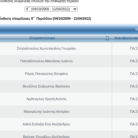
 συνθέσεις ολομέλειας επιλέξτε την επιθυμητή περίοδο
ύνθεση ολομέλειας ΙΓ΄ Περιόδου (04/10/2009 - 11/04/2012)
Β
Ονοματεπώνυμο
Κοινοβουλευτι
Σπηλιόπουλος Κωνσταντίνος Γεωργίου
ΠΑ.Σ
Παπαδόπουλος Αθανάσιος Ιωάννη
ΠΑ.Σ
Ρήγας Παναγιώτης Θεοφάνη
ΠΑ.Σ
Βενιζέλος Ευάγγελος Βασιλείου
ΠΑ.Σ
Αράπογλου Χρυσή Ανέστη
ΠΑ.Σ
Μαγκριώτης Ιωάννης Αστερίου
ΠΑ.Σ
Καϊλή Ευδοξία-Εύα Aλεξάνδρου
ΠΑ.Σ
Βούγιας Σπυρίδων Αλεξάνδρου
ΠΑ.Σ