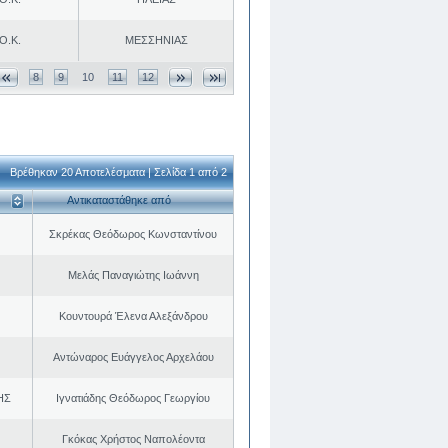
Ο.Κ.
ΜΕΣΣΗΝΙΑΣ
8
9
10
11
12
Βρέθηκαν 20 Αποτελέσματα | Σελίδα 1 από 2
Αντικαταστάθηκε από
Σκρέκας Θεόδωρος Κωνσταντίνου
Μελάς Παναγιώτης Ιωάννη
Κουντουρά Έλενα Αλεξάνδρου
Αντώναρος Ευάγγελος Αρχελάου
ΗΣ
Ιγνατιάδης Θεόδωρος Γεωργίου
Γκόκας Χρήστος Ναπολέοντα