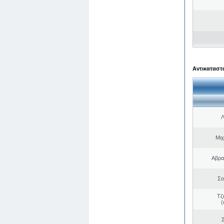
Αντικαταστά
Λ
Μιχ
Αβρα
Σο
Τζ
(
Σ