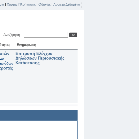
νία
|
Χάρτης Πλοήγησης
|
Οδηγίες
|
Ανοιχτά Δεδομένα
Αναζήτηση
ότητες
Ενημέρωση
ασιών
Επιτροπή Ελέγχου
Δηλώσεων Περιουσιακής
των
Κατάστασης
εριόδων
τροπές