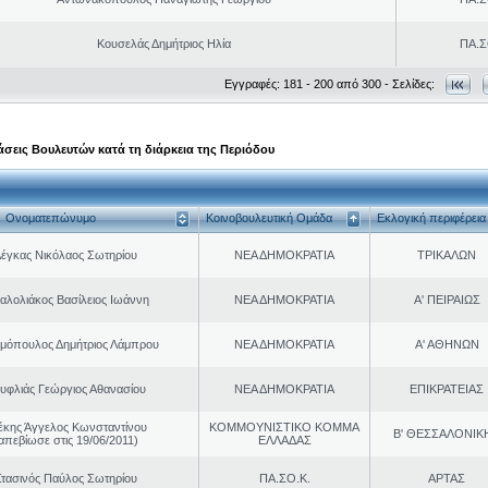
Κουσελάς Δημήτριος Ηλία
ΠΑ.Σ
Εγγραφές: 181 - 200 από 300 - Σελίδες:
σεις Βουλευτών κατά τη διάρκεια της Περιόδου
Ονοματεπώνυμο
Κοινοβουλευτική Ομάδα
Εκλογική περιφέρεια
έγκας Νικόλαος Σωτηρίου
ΝΕΑ ΔΗΜΟΚΡΑΤΙΑ
ΤΡΙΚΑΛΩΝ
αλολιάκος Βασίλειος Ιωάννη
ΝΕΑ ΔΗΜΟΚΡΑΤΙΑ
Α' ΠΕΙΡΑΙΩΣ
μόπουλος Δημήτριος Λάμπρου
ΝΕΑ ΔΗΜΟΚΡΑΤΙΑ
Α' ΑΘΗΝΩΝ
υφλιάς Γεώργιος Αθανασίου
ΝΕΑ ΔΗΜΟΚΡΑΤΙΑ
ΕΠΙΚΡΑΤΕΙΑΣ
έκης Άγγελος Κωνσταντίνου
ΚΟΜΜΟΥΝΙΣΤΙΚΟ ΚΟΜΜΑ
Β' ΘΕΣΣΑΛΟΝΙΚ
απεβίωσε στις 19/06/2011)
ΕΛΛΑΔΑΣ
τασινός Παύλος Σωτηρίου
ΠΑ.ΣΟ.Κ.
ΑΡΤΑΣ