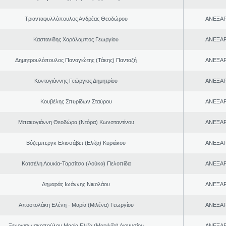
Τριανταφυλλόπουλος Ανδρέας Θεοδώρου
ΑΝΕΞΑ
Καστανίδης Χαράλαμπος Γεωργίου
ΑΝΕΞΑ
Δημητρουλόπουλος Παναγιώτης (Τάκης) Πανταζή
ΑΝΕΞΑ
Κοντογιάννης Γεώργιος Δημητρίου
ΑΝΕΞΑ
Κουβέλης Σπυρίδων Σταύρου
ΑΝΕΞΑ
Μπακογιάννη Θεοδώρα (Ντόρα) Κωνσταντίνου
ΑΝΕΞΑ
Βόζεμπεργκ Ελισσάβετ (Ελίζα) Κυριάκου
ΑΝΕΞΑ
Κατσέλη Λουκία-Ταρσίτσα (Λούκα) Πελοπίδα
ΑΝΕΞΑ
Δημαράς Ιωάννης Νικολάου
ΑΝΕΞΑ
Αποστολάκη Ελένη - Μαρία (Μιλένα) Γεωργίου
ΑΝΕΞΑ
Ξενογιαννακοπούλου Μαρία Ελίζα (Μαριλίζα) Διονυσίου
ΑΝΕΞΑ