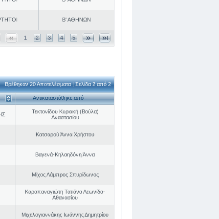
ΡΤΗΤΟΙ
Β' ΑΘΗΝΩΝ
1
2
3
4
5
Βρέθηκαν 20 Αποτελέσματα | Σελίδα 2 από 2
Αντικαταστάθηκε από
Τεκτονίδου Κυριακή (Βούλα)
ΗΣ
Αναστασίου
Κατσαρού Άννα Χρήστου
Βαγενά-Κηλαηδόνη Άννα
Μίχος Λάμπρος Σπυρίδωνος
Καραπαναγιώτη Τατιάνα Λεωνίδα-
Αθανασίου
Μιχελογιαννάκης Ιωάννης Δημητρίου