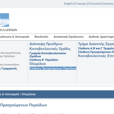
English
|
Français
|
Ελληνικά
|
Επικοινω
γάνωση & Λειτουργία
Βουλευτές
Διοικητική Οργάνωση
Διεθνείς Δραστηρι
Διάσκεψη Προέδρων
Τμήμα Διακοπής Εργ
Κοινοβουλευτικές Ομάδες
Σύνθεση Α Β και Γ Τμημά
Σύνθεση Προηγούμενων Π
τεία-Αρμοδιότητες
Γραφεία Κοινοβουλευτικών
Κοινοβουλευτικές Επι
τες Πρόεδροι
Ομάδων
Σύνθεση K' Περιόδου
Ολομέλεια
τες Αντιπρόεδροι
Σύνθεση Προηγούμενων Περιόδων
 Γραμματείς
:
 & Λειτουργία
Ολομέλεια
 Προηγούμενων Περιόδων