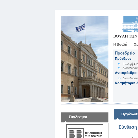
Η Βουλή
Ορ
Προεδρείο
Πρόεδρος
Εκλογή-Θη
Διατελέσαν
Αντιπρόεδροι
Διατελέσαν
Κοσμήτορες &
Οργάνωση
Σύνδεσμοι
Σύνθεση