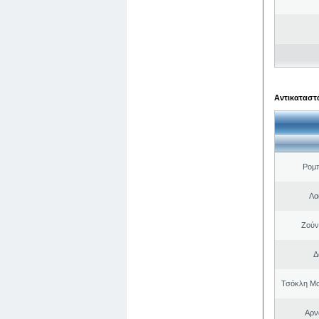
Αντικαταστά
Ρομ
Λα
Ζούν
Δ
Τσόκλη Μα
Αρν