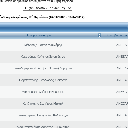
 συνθέσεις ολομέλειας επιλέξτε την επιθυμητή περίοδο
ύνθεση ολομέλειας ΙΓ΄ Περιόδου (04/10/2009 - 11/04/2012)
Ονοματεπώνυμο
Κοινοβουλευτι
Μάντατζη Τσετίν Μουχάμερ
ΑΝΕΞΑ
Κατσούρας Χρήστος Σπυρίδωνα
ΑΝΕΞΑ
Παπαδημητρίου Ελισάβετ (Έλσα) Δημητρίου
ΑΝΕΞΑ
Παραστατίδης Θεόδωρος Σωκράτη
ΑΝΕΞΑ
Μαγκούφης Χρήστος Ευθυμίου
ΑΝΕΞΑ
Χατζηγάκης Σωτήριος Μιχαήλ
ΑΝΕΞΑ
Παπαχρήστος Ευάγγελος Καλλίμαχου
ΑΝΕΞΑ
Μαρκογιαννάκης Χρήστος Εμμανουήλ
ΑΝΕΞΑ