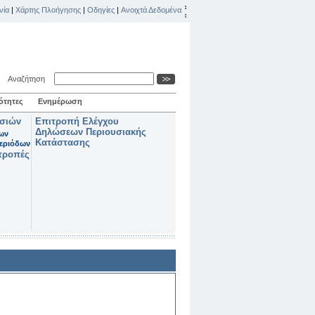
νία
|
Χάρτης Πλοήγησης
|
Οδηγίες
|
Ανοιχτά Δεδομένα
Αναζήτηση
ότητες
Ενημέρωση
ασιών
Επιτροπή Ελέγχου
Δηλώσεων Περιουσιακής
των
Κατάστασης
εριόδων
τροπές