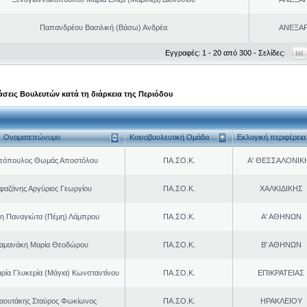
Παπανδρέου Βασιλική (Βάσω) Ανδρέα
ΑΝΕΞΑ
Εγγραφές: 1 - 20 από 300 - Σελίδες:
σεις Βουλευτών κατά τη διάρκεια της Περιόδου
Ονοματεπώνυμο
Κοινοβουλευτική Ομάδα
Εκλογική περιφέρεια
πόπουλος Θωμάς Αποστόλου
ΠΑ.ΣΟ.Κ.
Α' ΘΕΣΣΑΛΟΝΙΚ
φαζάνης Αργύριος Γεωργίου
ΠΑ.ΣΟ.Κ.
ΧΑΛΚΙΔΙΚΗΣ
η Παναγιώτα (Πέμη) Λάμπρου
ΠΑ.ΣΟ.Κ.
Α' ΑΘΗΝΩΝ
αμανάκη Μαρία Θεοδώρου
ΠΑ.ΣΟ.Κ.
Β' ΑΘΗΝΩΝ
ρία Γλυκερία (Μάγια) Κωνσταντίνου
ΠΑ.ΣΟ.Κ.
ΕΠΙΚΡΑΤΕΙΑΣ
αουτάκης Σταύρος Φωκίωνος
ΠΑ.ΣΟ.Κ.
ΗΡΑΚΛΕΙΟΥ