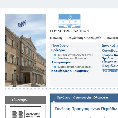
Η Βουλή
Οργάνωση & Λειτουργία
Βουλευτ
Προεδρείο
Διάσκεψη
Πρόεδρος
Κοινοβου
Εκλογή-Θητεία-Αρμοδιότητες
Γραφεία Κο
Διατελέσαντες Πρόεδροι
Ομάδων
Σύνθεση K'
Αντιπρόεδροι
Ολομέλει
Διατελέσαντες Αντιπρόεδροι
Σύνθεση Π
Κοσμήτορες & Γραμματείς
:
Οργάνωση & Λειτουργία
Ολομέλεια
Σύνδεσμοι
Σύνθεση Προηγούμενων Περιόδω