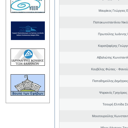
Μαυρίκος Γεώργιος 
Παπακωνσταντίνου Νικό
Πρωτούλης Ιωάννης 
Καρατζαφέρης Γεώργ
Αϊβαλιώτης Κωνσταντί
Κουβέλης Φώτιος - Φανού
Παπαδημούλης Δημήτριος
Ψαριανός Γρηγόριος
Τσουρή Ελπίδα Σ
Μουσουρούλης Κωνσταντί
Μίχος Λάμπρος Σπ