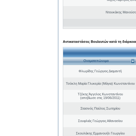
Ντουκάκης Μανούσο
Αντικαταστάσεις Βουλευτών κατά τη διάρκεια
Ονοματεπώνυμο
Φλωρίδης Γεώργιος Διαμαντή
Τσόκλη Μαρία Γλυκερία (Μάγια) Κωνσταντίνου
Τζέκης Άγγελος Κωνσταντίνου
(απεβίωσε στις 19/06/2011)
Στασινός Παύλος Σωτηρίου
Σουφλιάς Γεώργιος Αθανασίου
Σκουλάκης Εμμανουήλ Γεωργίου