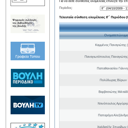
Για να δείτε συνθέσεις ολομέλειας επιλέξτε την ε
Περίοδος:
Τελευταία σύνθεση ολομέλειας ΙΓ΄ Περιόδου (0
Ονοματεπώνυμο
Καμμένος Παναγιώτης (
Παναγιωτόπουλος Παναγιώτης
Παπαθανασίου Γιάννης
Πολύδωρας Βύρων 
Βαρβιτσιώτης Μιλτιά
Ντινόπουλος Αργύρης
Παπαρήγα Αλεξάνδρα
Χαλβατζής Σπυρίδων