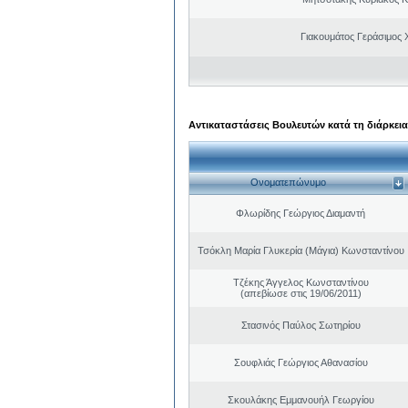
Γιακουμάτος Γεράσιμος
Αντικαταστάσεις Βουλευτών κατά τη διάρκεια
Ονοματεπώνυμο
Φλωρίδης Γεώργιος Διαμαντή
Τσόκλη Μαρία Γλυκερία (Μάγια) Κωνσταντίνου
Τζέκης Άγγελος Κωνσταντίνου
(απεβίωσε στις 19/06/2011)
Στασινός Παύλος Σωτηρίου
Σουφλιάς Γεώργιος Αθανασίου
Σκουλάκης Εμμανουήλ Γεωργίου