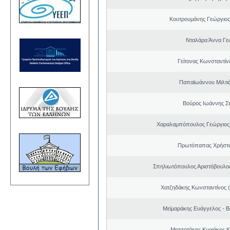
Κουτρουμάνης Γεώργιο
Νταλάρα Άννα Γε
Γείτονας Κωνσταντίν
Παπαϊωάννου Μιλτιά
Βούρος Ιωάννης Σ
Χαραλαμπόπουλος Γεώργιος
Πρωτόπαπας Χρήστο
Σπηλιωτόπουλος Αριστόβουλος
Χατζηδάκης Κωνσταντίνος 
Μεϊμαράκης Ευάγγελος - Β
Μητσοτάκης Κυριάκος 