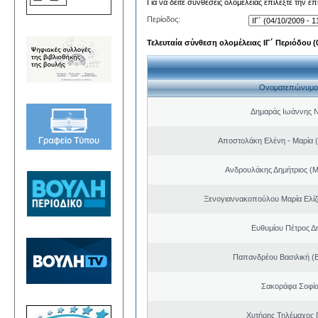
Για να δείτε συνθέσεις ολομέλειας επιλέξτε την ε
Περίοδος:
Τελευταία σύνθεση ολομέλειας ΙΓ΄ Περιόδου (0
Ονοματεπώνυμο
Δημαράς Ιωάννης 
Αποστολάκη Ελένη - Μαρία (
Ανδρουλάκης Δημήτριος (Μ
Ξενογιαννακοπούλου Μαρία Ελίζα
Ευθυμίου Πέτρος Δ
Παπανδρέου Βασιλική (
Σακοράφα Σοφία
Χυτήρης Τηλέμαχος 