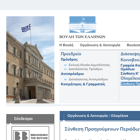
Η Βουλή
Οργάνωση & Λειτουργία
Βουλευτ
Προεδρείο
Διάσκεψη
Πρόεδρος
Κοινοβου
Εκλογή-Θητεία-Αρμοδιότητες
Γραφεία Κο
Διατελέσαντες Πρόεδροι
Ομάδων
Σύνθεση K'
Αντιπρόεδροι
Ολομέλει
Διατελέσαντες Αντιπρόεδροι
Σύνθεση Π
Κοσμήτορες & Γραμματείς
:
Οργάνωση & Λειτουργία
Ολομέλεια
Σύνδεσμοι
Σύνθεση Προηγούμενων Περιόδω