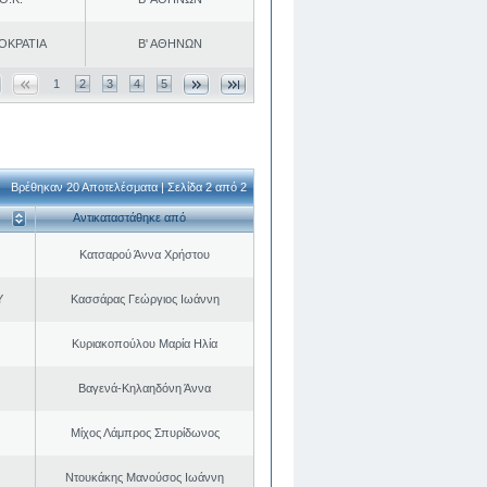
ΟΚΡΑΤΙΑ
Β' ΑΘΗΝΩΝ
1
2
3
4
5
Βρέθηκαν 20 Αποτελέσματα | Σελίδα 2 από 2
Αντικαταστάθηκε από
Κατσαρού Άννα Χρήστου
Υ
Κασσάρας Γεώργιος Ιωάννη
Κυριακοπούλου Μαρία Ηλία
Βαγενά-Κηλαηδόνη Άννα
Μίχος Λάμπρος Σπυρίδωνος
Ντουκάκης Μανούσος Ιωάννη