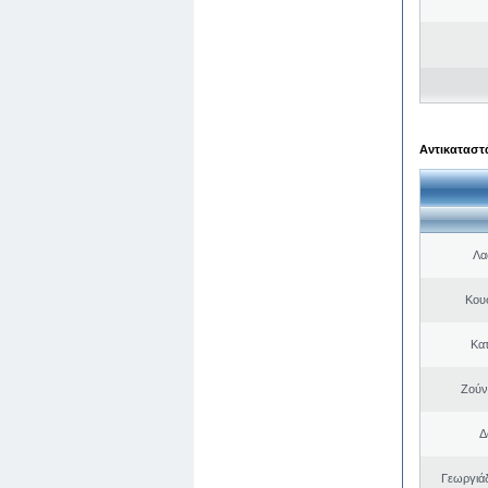
Αντικαταστά
Λα
Κου
Κα
Ζούν
Δ
Γεωργιά