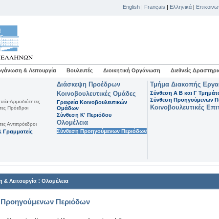
English
|
Français
|
Ελληνικά
|
Επικοινω
γάνωση & Λειτουργία
Βουλευτές
Διοικητική Οργάνωση
Διεθνείς Δραστηρι
Διάσκεψη Προέδρων
Τμήμα Διακοπής Εργ
Κοινοβουλευτικές Ομάδες
Σύνθεση Α Β και Γ Τμημά
Σύνθεση Προηγούμενων Π
τεία-Αρμοδιότητες
Γραφεία Κοινοβουλευτικών
Κοινοβουλευτικές Επι
τες Πρόεδροι
Ομάδων
Σύνθεση K' Περιόδου
Ολομέλεια
τες Αντιπρόεδροι
Σύνθεση Προηγούμενων Περιόδων
 Γραμματείς
:
 & Λειτουργία
Ολομέλεια
 Προηγούμενων Περιόδων