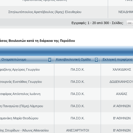
Σπηλιωτόπουλος Αριστόβουλος (Άρης) Ελευθερίου
ΝΕΑ ΔΗΜ
Εγγραφές: 1 - 20 από 300 - Σελίδες:
σεις Βουλευτών κατά τη διάρκεια της Περιόδου
Ονοματεπώνυμο
Κοινοβουλευτική Ομάδα
Εκλογική περιφέρεια
φαζάνης Αργύριος Γεωργίου
ΠΑ.ΣΟ.Κ.
ΧΑΛΚΙΔΙΚΗΣ
σουρνάς Ευστάθιος Γεωργίου
ΠΑ.ΣΟ.Κ.
ΔΩΔΕΚΑΝΗΣΟ
τσιφάρας Απόστολος Ιωάννη
ΠΑ.ΣΟ.Κ.
ΑΧΑΪΑΣ
η Παναγιώτα (Πέμη) Λάμπρου
ΠΑ.ΣΟ.Κ.
Α' ΑΘΗΝΩΝ
αμανάκη Μαρία Θεοδώρου
ΠΑ.ΣΟ.Κ.
Β' ΑΘΗΝΩΝ
δης Σπυρίδων - Άδωνις Αθανασίου
ΑΝΕΞΑΡΤΗΤΟΙ
Β' ΑΘΗΝΩΝ