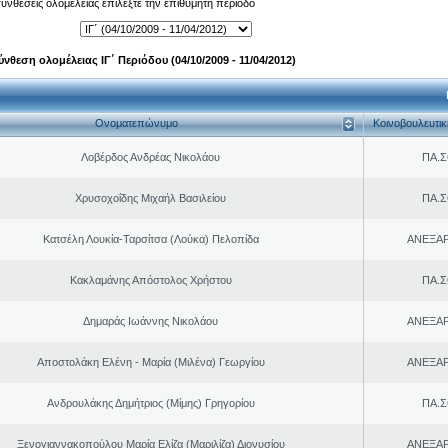
 συνθέσεις ολομέλειας επιλέξτε την επιθυμητή περίοδο
ύνθεση ολομέλειας ΙΓ΄ Περιόδου (04/10/2009 - 11/04/2012)
Ονοματεπώνυμο
Κοινοβουλευτι
Λοβέρδος Ανδρέας Νικολάου
ΠΑ.Σ
Χρυσοχοΐδης Μιχαήλ Βασιλείου
ΠΑ.Σ
Κατσέλη Λουκία-Ταρσίτσα (Λούκα) Πελοπίδα
ΑΝΕΞΑ
Κακλαμάνης Απόστολος Χρήστου
ΠΑ.Σ
Δημαράς Ιωάννης Νικολάου
ΑΝΕΞΑ
Αποστολάκη Ελένη - Μαρία (Μιλένα) Γεωργίου
ΑΝΕΞΑ
Ανδρουλάκης Δημήτριος (Μίμης) Γρηγορίου
ΠΑ.Σ
Ξενογιαννακοπούλου Μαρία Ελίζα (Μαριλίζα) Διονυσίου
ΑΝΕΞΑ