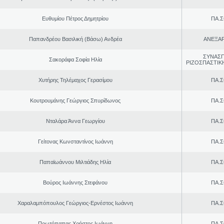
Ευθυμίου Πέτρος Δημητρίου
ΠΑ.Σ
Παπανδρέου Βασιλική (Βάσω) Ανδρέα
ΑΝΕΞΑ
ΣΥΝΑΣ
Σακοράφα Σοφία Ηλία
ΡΙΖΟΣΠΑΣΤΙΚ
Χυτήρης Τηλέμαχος Γερασίμου
ΠΑ.Σ
Κουτρουμάνης Γεώργιος Σπυρίδωνος
ΠΑ.Σ
Νταλάρα Άννα Γεωργίου
ΠΑ.Σ
Γείτονας Κωνσταντίνος Ιωάννη
ΠΑ.Σ
Παπαϊωάννου Μιλτιάδης Ηλία
ΠΑ.Σ
Βούρος Ιωάννης Στεφάνου
ΠΑ.Σ
Χαραλαμπόπουλος Γεώργιος-Ερνέστος Ιωάννη
ΠΑ.Σ
Πρωτόπαπας Χρήστος Ιωάννη
ΠΑ.Σ