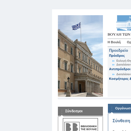
Η Βουλή
Ορ
Προεδρείο
Πρόεδρος
Εκλογή-Θη
Διατελέσαν
Αντιπρόεδροι
Διατελέσαν
Κοσμήτορες &
Οργάνωση
Σύνδεσμοι
Σύνθεση