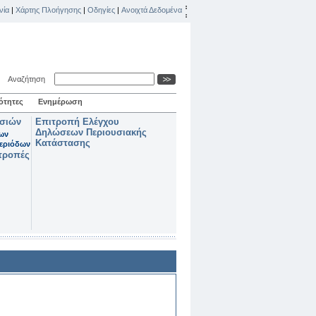
νία
|
Χάρτης Πλοήγησης
|
Οδηγίες
|
Ανοιχτά Δεδομένα
Αναζήτηση
ότητες
Ενημέρωση
ασιών
Επιτροπή Ελέγχου
Δηλώσεων Περιουσιακής
των
Κατάστασης
εριόδων
τροπές