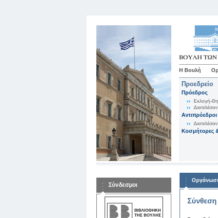
Η Βουλή
Ορ
Προεδρείο
Πρόεδρος
Εκλογή-Θη
Διατελέσαν
Αντιπρόεδροι
Διατελέσαν
Κοσμήτορες &
Οργάνωση
Σύνδεσμοι
Σύνθεση