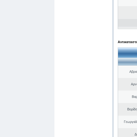
Αντικαταστά
Αβρα
Αρν
Βαρ
Βορίδ
Γεωργιά
Δ