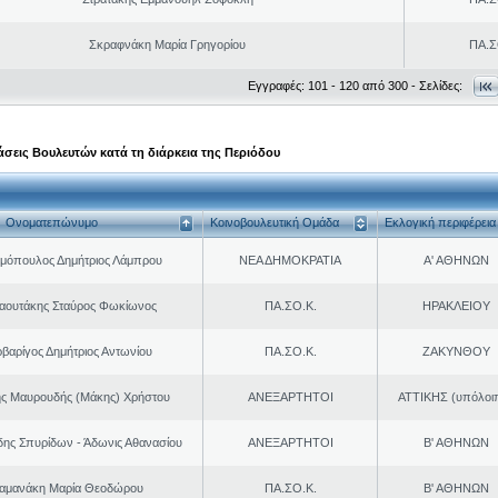
Σκραφνάκη Μαρία Γρηγορίου
ΠΑ.Σ
Εγγραφές: 101 - 120 από 300 - Σελίδες:
σεις Βουλευτών κατά τη διάρκεια της Περιόδου
Ονοματεπώνυμο
Κοινοβουλευτική Ομάδα
Εκλογική περιφέρεια
μόπουλος Δημήτριος Λάμπρου
ΝΕΑ ΔΗΜΟΚΡΑΤΙΑ
Α' ΑΘΗΝΩΝ
αουτάκης Σταύρος Φωκίωνος
ΠΑ.ΣΟ.Κ.
ΗΡΑΚΛΕΙΟΥ
βαρίγος Δημήτριος Αντωνίου
ΠΑ.ΣΟ.Κ.
ΖΑΚΥΝΘΟΥ
ης Μαυρουδής (Μάκης) Χρήστου
ΑΝΕΞΑΡΤΗΤΟΙ
ΑΤΤΙΚΗΣ (υπόλοι
δης Σπυρίδων - Άδωνις Αθανασίου
ΑΝΕΞΑΡΤΗΤΟΙ
Β' ΑΘΗΝΩΝ
αμανάκη Μαρία Θεοδώρου
ΠΑ.ΣΟ.Κ.
Β' ΑΘΗΝΩΝ