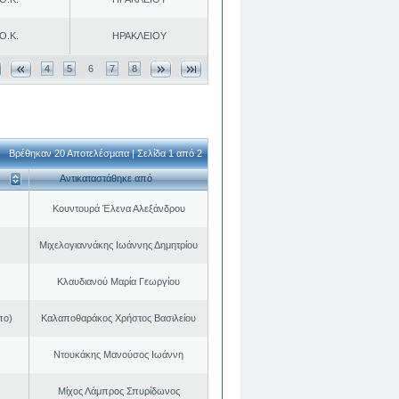
Ο.Κ.
ΗΡΑΚΛΕΙΟΥ
4
5
6
7
8
Βρέθηκαν 20 Αποτελέσματα | Σελίδα 1 από 2
Αντικαταστάθηκε από
Κουντουρά Έλενα Αλεξάνδρου
Μιχελογιαννάκης Ιωάννης Δημητρίου
Κλαυδιανού Μαρία Γεωργίου
πο)
Καλαποθαράκος Χρήστος Βασιλείου
Ντουκάκης Μανούσος Ιωάννη
Μίχος Λάμπρος Σπυρίδωνος