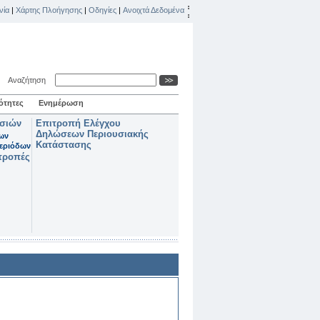
νία
|
Χάρτης Πλοήγησης
|
Οδηγίες
|
Ανοιχτά Δεδομένα
Αναζήτηση
ότητες
Ενημέρωση
ασιών
Επιτροπή Ελέγχου
Δηλώσεων Περιουσιακής
των
Κατάστασης
εριόδων
τροπές