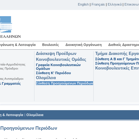
English
|
Français
|
Ελληνικά
|
Επικοινω
γάνωση & Λειτουργία
Βουλευτές
Διοικητική Οργάνωση
Διεθνείς Δραστηρι
Διάσκεψη Προέδρων
Τμήμα Διακοπής Εργ
Κοινοβουλευτικές Ομάδες
Σύνθεση Α Β και Γ Τμημά
Σύνθεση Προηγούμενων Π
τεία-Αρμοδιότητες
Γραφεία Κοινοβουλευτικών
Κοινοβουλευτικές Επι
τες Πρόεδροι
Ομάδων
Σύνθεση K' Περιόδου
Ολομέλεια
τες Αντιπρόεδροι
Σύνθεση Προηγούμενων Περιόδων
 Γραμματείς
:
 & Λειτουργία
Ολομέλεια
 Προηγούμενων Περιόδων