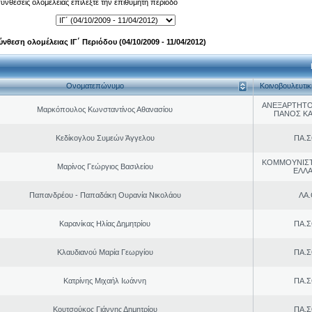
 συνθέσεις ολομέλειας επιλέξτε την επιθυμητή περίοδο
ύνθεση ολομέλειας ΙΓ΄ Περιόδου (04/10/2009 - 11/04/2012)
Ονοματεπώνυμο
Κοινοβουλευτι
ΑΝΕΞΑΡΤΗΤΟ
Μαρκόπουλος Κωνσταντίνος Αθανασίου
ΠΑΝΟΣ Κ
Κεδίκογλου Συμεών Άγγελου
ΠΑ.Σ
ΚΟΜΜΟΥΝΙΣ
Μαρίνος Γεώργιος Βασιλείου
ΕΛΛ
Παπανδρέου - Παπαδάκη Ουρανία Νικολάου
ΛΑ
Καρανίκας Ηλίας Δημητρίου
ΠΑ.Σ
Κλαυδιανού Μαρία Γεωργίου
ΠΑ.Σ
Κατρίνης Μιχαήλ Ιωάννη
ΠΑ.Σ
Κουτσούκος Γιάννης Δημητρίου
ΠΑ.Σ