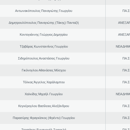
Αντωνακόπουλος Παναγιώτης Γεωργίου
ΠΑ.Σ
Δημητρουλόπουλος Παναγιώτης (Τάκης) Πανταζή
ΑΝΕΞΑ
Κοντογιάννης Γεώργιος Δημητρίου
ΑΝΕΞΑ
Τζαβάρας Κωνσταντίνος Γεωργίου
ΝΕΑ ΔΗΜ
Σιδηρόπουλος Αναστάσιος Γεωργίου
ΠΑ.Σ
Γικόνογλου Αθανάσιος Μόσχου
ΠΑ.Σ
Τόλκας Άγγελος Χαράλαμπου
ΠΑ.Σ
Χαλκίδης Μιχαήλ Γεωργίου
ΝΕΑ ΔΗΜ
Κεγκέρογλου Βασίλειος Αλεξάνδρου
ΠΑ.Σ
Παρασύρης Φραγκίσκος (Φρέντυ) Γεωργίου
ΠΑ.Σ
Στρατάκης Εμμανουήλ Σοφοκλή
ΠΑ.Σ