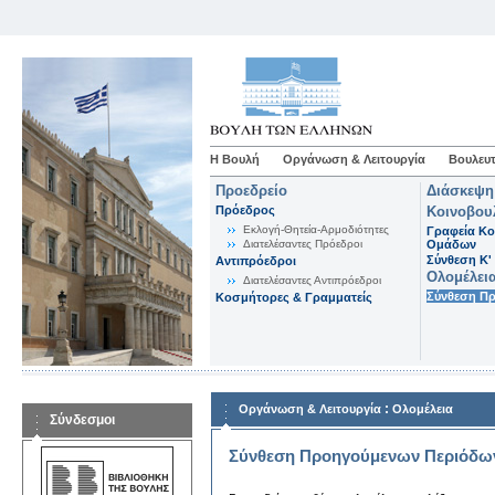
Η Βουλή
Οργάνωση & Λειτουργία
Βουλευτ
Προεδρείο
Διάσκεψη
Πρόεδρος
Κοινοβου
Εκλογή-Θητεία-Αρμοδιότητες
Γραφεία Κο
Διατελέσαντες Πρόεδροι
Ομάδων
Σύνθεση K'
Αντιπρόεδροι
Ολομέλει
Διατελέσαντες Αντιπρόεδροι
Σύνθεση Π
Κοσμήτορες & Γραμματείς
:
Οργάνωση & Λειτουργία
Ολομέλεια
Σύνδεσμοι
Σύνθεση Προηγούμενων Περιόδω