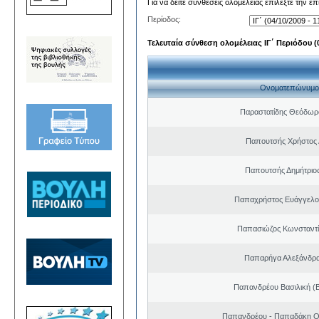
Για να δείτε συνθέσεις ολομέλειας επιλέξτε την ε
Περίοδος:
Τελευταία σύνθεση ολομέλειας ΙΓ΄ Περιόδου (0
Ονοματεπώνυμο
Παραστατίδης Θεόδωρ
Παπουτσής Χρήστος 
Παπουτσής Δημήτριο
Παπαχρήστος Ευάγγελο
Παπασιώζος Κωνσταντί
Παπαρήγα Αλεξάνδρα
Παπανδρέου Βασιλική (
Παπανδρέου - Παπαδάκη Ο