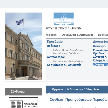
Η Βουλή
Οργάνωση & Λειτουργία
Βουλευτ
Προεδρείο
Διάσκεψη
Πρόεδρος
Κοινοβου
Εκλογή-Θητεία-Αρμοδιότητες
Γραφεία Κο
Διατελέσαντες Πρόεδροι
Ομάδων
Σύνθεση K'
Αντιπρόεδροι
Ολομέλει
Διατελέσαντες Αντιπρόεδροι
Σύνθεση Π
Κοσμήτορες & Γραμματείς
:
Οργάνωση & Λειτουργία
Ολομέλεια
Σύνδεσμοι
Σύνθεση Προηγούμενων Περιόδω