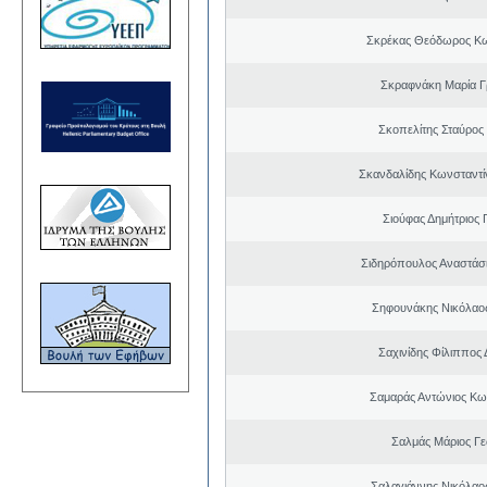
Σκρέκας Θεόδωρος Κω
Σκραφνάκη Μαρία Γ
Σκοπελίτης Σταύρος
Σκανδαλίδης Κωνσταντί
Σιούφας Δημήτριος 
Σιδηρόπουλος Αναστάσ
Σηφουνάκης Νικόλαο
Σαχινίδης Φίλιππος 
Σαμαράς Αντώνιος Κω
Σαλμάς Μάριος Γ
Σαλαγιάννης Νικόλαος