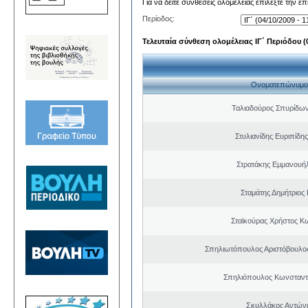
Για να δείτε συνθέσεις ολομέλειας επιλέξτε την ε
Περίοδος:
Τελευταία σύνθεση ολομέλειας ΙΓ΄ Περιόδου (0
Ονοματεπώνυμο
Ταλιαδούρος Σπυρίδω
Στυλιανίδης Ευριπίδη
Στρατάκης Εμμανουή
Σταμάτης Δημήτριος
Σταϊκούρας Χρήστος Κ
Σπηλιωτόπουλος Αριστόβουλος
Σπηλιόπουλος Κωνσταντ
Σκυλλάκος Αντώνι