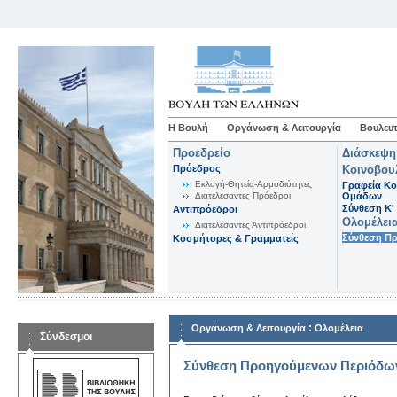
Η Βουλή
Οργάνωση & Λειτουργία
Βουλευτ
Προεδρείο
Διάσκεψη
Πρόεδρος
Κοινοβου
Εκλογή-Θητεία-Αρμοδιότητες
Γραφεία Κο
Διατελέσαντες Πρόεδροι
Ομάδων
Σύνθεση K'
Αντιπρόεδροι
Ολομέλει
Διατελέσαντες Αντιπρόεδροι
Σύνθεση Π
Κοσμήτορες & Γραμματείς
:
Οργάνωση & Λειτουργία
Ολομέλεια
Σύνδεσμοι
Σύνθεση Προηγούμενων Περιόδω