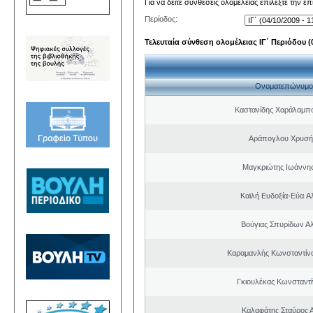
Για να δείτε συνθέσεις ολομέλειας επιλέξτε την ε
Περίοδος:
Τελευταία σύνθεση ολομέλειας ΙΓ΄ Περιόδου (0
Ονοματεπώνυμο
Καστανίδης Χαράλαμπ
Αράπογλου Χρυσή
Μαγκριώτης Ιωάννης
Καϊλή Ευδοξία-Εύα A
Βούγιας Σπυρίδων Α
Καραμανλής Κωνσταντίν
Γκιουλέκας Κωνσταντί
Καλαφάτης Σταύρος 