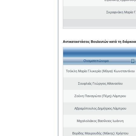
Σκραφνάκη Μαρία Γ
Αντικαταστάσεις Βουλευτών κατά τη διάρκεια
Ονοματεπώνυμο
Τσόκλη Μαρία Γλυκερία (Μάγια) Κωνσταντίνου
Σουφλιάς Γεώργιος Αθανασίου
Ζούνη Παναγιώτα (Πέμη) Λάμπρου
Αβραμόπουλος Δημήτριος Λάμπρου
Μιχαλολιάκος Βασίλειος Ιωάννη
Βορίδης Μαυρουδής (Μάκης) Χρήστου