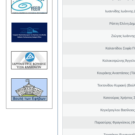
Ιωαννίδης Ιωάννης 
Ράπτη Ελένη Δημ
Ζιώγας Ιωάννης
Καλαντίδου Σοφία Π
Κολοκοτρώνης Άγγελ
Κουράκης Αναστάσιος (Τά
Τεκτονίδου Κυριακή (Βού
Κατσούρας Χρήστος 
Κεγκέρογλου Βασίλειος
Παρασύρης Φραγκίσκος (Φ
Στρατάκης Εμμανουή