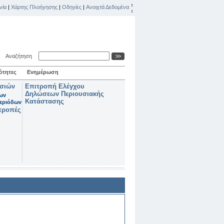
νία
|
Χάρτης Πλοήγησης
|
Οδηγίες
|
Ανοιχτά Δεδομένα
Αναζήτηση
ότητες
Ενημέρωση
ασιών
Επιτροπή Ελέγχου
Δηλώσεων Περιουσιακής
των
Κατάστασης
εριόδων
τροπές