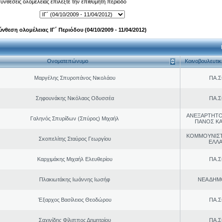
 συνθέσεις ολομέλειας επιλέξτε την επιθυμητή περίοδο
ύνθεση ολομέλειας ΙΓ΄ Περιόδου (04/10/2009 - 11/04/2012)
Ονοματεπώνυμο
Κοινοβουλευτι
Μαργέλης Σπυροπάνος Νικολάου
ΠΑ.Σ
Σηφουνάκης Νικόλαος Οδυσσέα
ΠΑ.Σ
ΑΝΕΞΑΡΤΗΤΟ
Γαληνός Σπυρίδων (Σπύρος) Μιχαήλ
ΠΑΝΟΣ Κ
ΚΟΜΜΟΥΝΙΣ
Σκοπελίτης Σταύρος Γεωργίου
ΕΛΛ
Καρχιμάκης Μιχαήλ Ελευθερίου
ΠΑ.Σ
Πλακιωτάκης Ιωάννης Ιωσήφ
ΝΕΑ ΔΗΜ
Έξαρχος Βασίλειος Θεοδώρου
ΠΑ.Σ
Σαχινίδης Φίλιππος Δημητρίου
ΠΑ.Σ