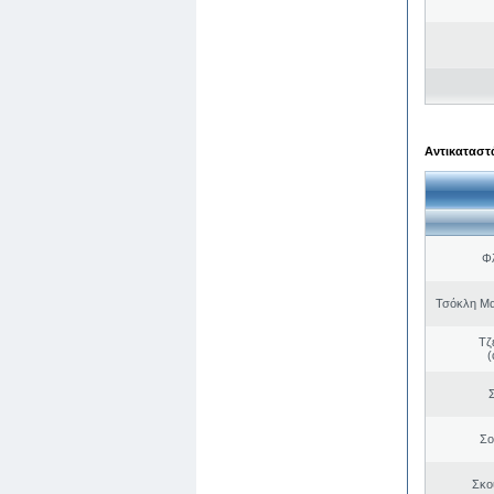
Αντικαταστά
Φλ
Τσόκλη Μα
Τζ
(
Σ
Σο
Σκο