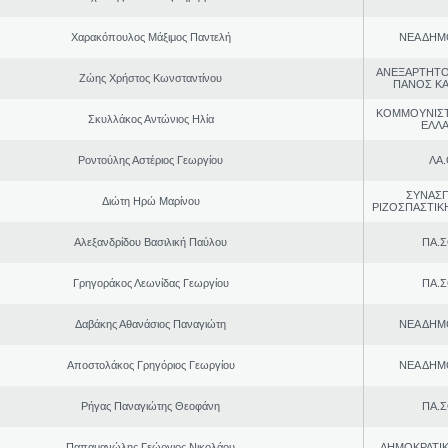
Χαρακόπουλος Μάξιμος Παντελή
ΝΕΑ ΔΗΜ
ΑΝΕΞΑΡΤΗΤΟ
Ζώης Χρήστος Κωνσταντίνου
ΠΑΝΟΣ Κ
ΚΟΜΜΟΥΝΙΣ
Σκυλλάκος Αντώνιος Ηλία
ΕΛΛ
Ροντούλης Αστέριος Γεωργίου
ΛΑ
ΣΥΝΑΣ
Διώτη Ηρώ Μαρίνου
ΡΙΖΟΣΠΑΣΤΙΚ
Αλεξανδρίδου Βασιλική Παύλου
ΠΑ.Σ
Γρηγοράκος Λεωνίδας Γεωργίου
ΠΑ.Σ
Δαβάκης Αθανάσιος Παναγιώτη
ΝΕΑ ΔΗΜ
Αποστολάκος Γρηγόριος Γεωργίου
ΝΕΑ ΔΗΜ
Ρήγας Παναγιώτης Θεοφάνη
ΠΑ.Σ
Παπαμανώλης Γεώργιος Νικολάου
ΔΗΜΟΚΡΑΤΙΚ