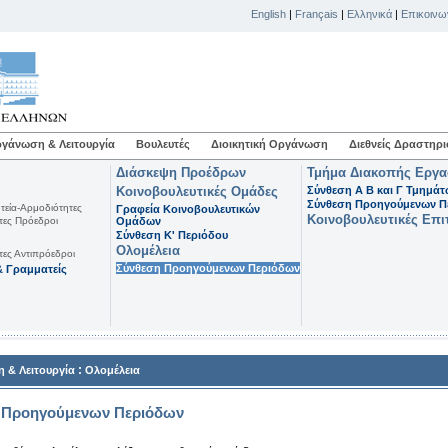
English
|
Français
|
Ελληνικά
|
Επικοινω
γάνωση & Λειτουργία
Βουλευτές
Διοικητική Οργάνωση
Διεθνείς Δραστηρι
Διάσκεψη Προέδρων
Τμήμα Διακοπής Εργ
Κοινοβουλευτικές Ομάδες
Σύνθεση Α Β και Γ Τμημά
Σύνθεση Προηγούμενων Π
τεία-Αρμοδιότητες
Γραφεία Κοινοβουλευτικών
Κοινοβουλευτικές Επι
τες Πρόεδροι
Ομάδων
Σύνθεση K' Περιόδου
Ολομέλεια
τες Αντιπρόεδροι
Σύνθεση Προηγούμενων Περιόδων
 Γραμματείς
:
 & Λειτουργία
Ολομέλεια
 Προηγούμενων Περιόδων