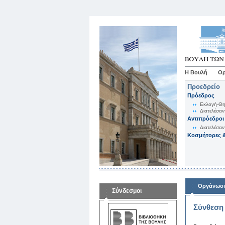
Η Βουλή
Ορ
Προεδρείο
Πρόεδρος
Εκλογή-Θη
Διατελέσαν
Αντιπρόεδροι
Διατελέσαν
Κοσμήτορες &
Οργάνωση
Σύνδεσμοι
Σύνθεση