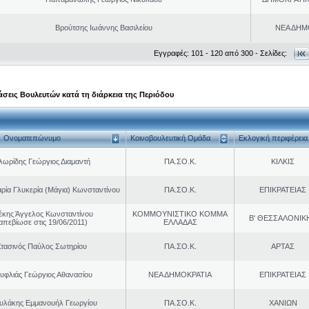
Βρούτσης Ιωάννης Βασιλείου
ΝΕΑ ΔΗΜ
Εγγραφές: 101 - 120 από 300 - Σελίδες:
σεις Βουλευτών κατά τη διάρκεια της Περιόδου
Ονοματεπώνυμο
Κοινοβουλευτική Ομάδα
Εκλογική περιφέρεια
ωρίδης Γεώργιος Διαμαντή
ΠΑ.ΣΟ.Κ.
ΚΙΛΚΙΣ
ρία Γλυκερία (Μάγια) Κωνσταντίνου
ΠΑ.ΣΟ.Κ.
ΕΠΙΚΡΑΤΕΙΑΣ
έκης Άγγελος Κωνσταντίνου
ΚΟΜΜΟΥΝΙΣΤΙΚΟ ΚΟΜΜΑ
Β' ΘΕΣΣΑΛΟΝΙΚ
απεβίωσε στις 19/06/2011)
ΕΛΛΑΔΑΣ
τασινός Παύλος Σωτηρίου
ΠΑ.ΣΟ.Κ.
ΑΡΤΑΣ
υφλιάς Γεώργιος Αθανασίου
ΝΕΑ ΔΗΜΟΚΡΑΤΙΑ
ΕΠΙΚΡΑΤΕΙΑΣ
υλάκης Εμμανουήλ Γεωργίου
ΠΑ.ΣΟ.Κ.
ΧΑΝΙΩΝ