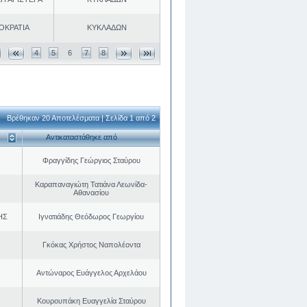
ΟΚΡΑΤΙΑ
ΚΥΚΛΑΔΩΝ
4
5
6
7
8
Βρέθηκαν 20 Αποτελέσματα | Σελίδα 1 από 2
Αντικαταστάθηκε από
Φραγγίδης Γεώργιος Σταύρου
Καραπαναγιώτη Τατιάνα Λεωνίδα-
Αθανασίου
ΗΣ
Ιγνατιάδης Θεόδωρος Γεωργίου
Γκόκας Χρήστος Ναπολέοντα
Αντώναρος Ευάγγελος Αρχελάου
Κουρουπάκη Ευαγγελία Σταύρου