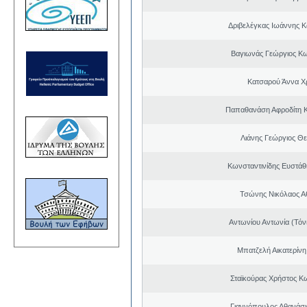
Δριβελέγκας Ιωάννης Κ
Βαγιωνάς Γεώργιος Κ
Κατσαρού Άννα Χ
Παπαθανάση Αφροδίτη 
Λιάνης Γεώργιος Θε
Κωνσταντινίδης Ευστάθ
Τσώνης Νικόλαος Α
Αντωνίου Αντωνία (Τόν
Μπατζελή Αικατερίνη
Σταϊκούρας Χρήστος Κ
Γιαννόπουλος Αθανάσ