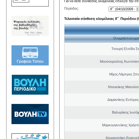
Για να δείτε συνθέσεις ολομέλειας επιλέξτε την ε
Περίοδος:
Τελευταία σύνθεση ολομέλειας ΙΓ΄ Περιόδου (0
Ονοματεπώνυμο
Τσουρή Ελπίδα Σ
Μουσουρούλης Κωνσταντί
Μίχος Λάμπρος Σπ
Ντουκάκης Μανούσο
Δαμιανάκης Ευτύχιος
Βαλυράκης Ιωσήφ
Μαρκογιαννάκης Χρήστ
Κουρουπάκη Ευαγγελ