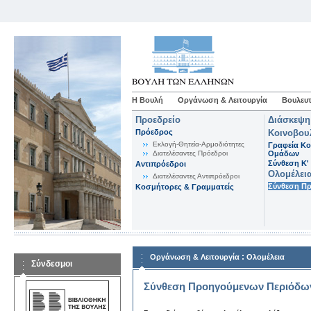
Η Βουλή
Οργάνωση & Λειτουργία
Βουλευτ
Προεδρείο
Διάσκεψη
Πρόεδρος
Κοινοβου
Εκλογή-Θητεία-Αρμοδιότητες
Γραφεία Κο
Διατελέσαντες Πρόεδροι
Ομάδων
Σύνθεση K'
Αντιπρόεδροι
Ολομέλει
Διατελέσαντες Αντιπρόεδροι
Σύνθεση Π
Κοσμήτορες & Γραμματείς
:
Οργάνωση & Λειτουργία
Ολομέλεια
Σύνδεσμοι
Σύνθεση Προηγούμενων Περιόδω