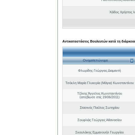
Χάϊδος Χρήστος 
Αντικαταστάσεις Βουλευτών κατά τη διάρκεια
Ονοματεπώνυμο
Φλωρίδης Γεώργιος Διαμαντή
Τσόκλη Μαρία Γλυκερία (Μάγια) Κωνσταντίνου
Τζέκης Άγγελος Κωνσταντίνου
(απεβίωσε στις 19/06/2011)
Στασινός Παύλος Σωτηρίου
Σουφλιάς Γεώργιος Αθανασίου
Σκουλάκης Εμμανουήλ Γεωργίου