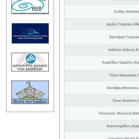
Ζωίδης Νικόλαος
Ιατρίδη Τσαμπίκα (Μί
Κασσάρας Γεώργιο
Αηδόνης Χρήστος Ε
Κεφαλίδου Χαρούλα (Χαρ
Τζίμας Μαργαρίτης 
Χαντάβας Αθανάσιος 
Τόγιας Βασίλειος
Τσόνογλου -Βυλλιώτη Βασ
Αγάτσα Αριάδνη (Άρια
Γιαννάκης Μιχαήλ 