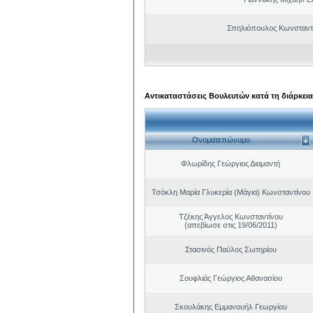
Σπηλιόπουλος Κωνσταντ
Αντικαταστάσεις Βουλευτών κατά τη διάρκεια
Ονοματεπώνυμο
Φλωρίδης Γεώργιος Διαμαντή
Τσόκλη Μαρία Γλυκερία (Μάγια) Κωνσταντίνου
Τζέκης Άγγελος Κωνσταντίνου
(απεβίωσε στις 19/06/2011)
Στασινός Παύλος Σωτηρίου
Σουφλιάς Γεώργιος Αθανασίου
Σκουλάκης Εμμανουήλ Γεωργίου