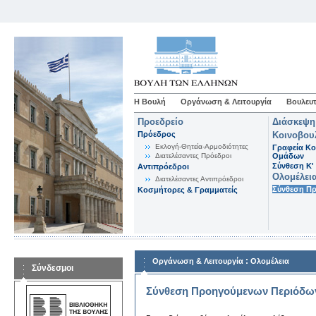
Η Βουλή
Οργάνωση & Λειτουργία
Βουλευτ
Προεδρείο
Διάσκεψη
Πρόεδρος
Κοινοβου
Εκλογή-Θητεία-Αρμοδιότητες
Γραφεία Κο
Διατελέσαντες Πρόεδροι
Ομάδων
Σύνθεση K'
Αντιπρόεδροι
Ολομέλει
Διατελέσαντες Αντιπρόεδροι
Σύνθεση Π
Κοσμήτορες & Γραμματείς
:
Οργάνωση & Λειτουργία
Ολομέλεια
Σύνδεσμοι
Σύνθεση Προηγούμενων Περιόδω