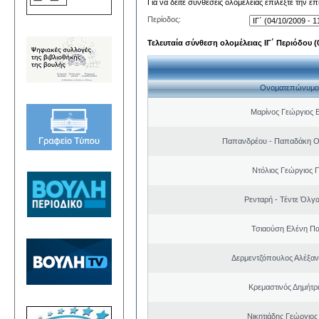
Για να δείτε συνθέσεις ολομέλειας επιλέξτε την ε
Περίοδος:
Τελευταία σύνθεση ολομέλειας ΙΓ΄ Περιόδου (0
Ονοματεπώνυμο
Μαρίνος Γεώργιος Β
Παπανδρέου - Παπαδάκη Ο
Ντόλιος Γεώργιος
Ρενταρή - Τέντε Όλγ
Τσιαούση Ελένη Π
Δερμεντζόπουλος Αλέξα
Κρεμαστινός Δημήτρ
Νικητιάδης Γεώργιος