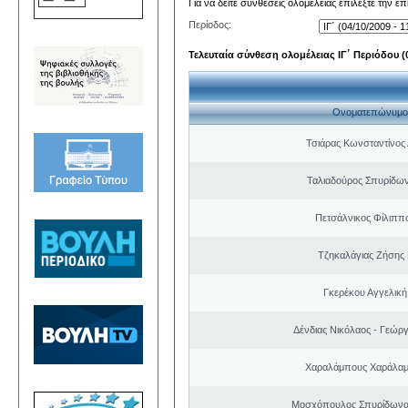
Για να δείτε συνθέσεις ολομέλειας επιλέξτε την ε
Περίοδος:
Τελευταία σύνθεση ολομέλειας ΙΓ΄ Περιόδου (0
Ονοματεπώνυμο
Τσιάρας Κωνσταντίνος
Ταλιαδούρος Σπυρίδω
Πετσάλνικος Φίλιππ
Τζηκαλάγιας Ζήσης
Γκερέκου Αγγελική
Δένδιας Νικόλαος - Γεώρ
Χαραλάμπους Χαράλαμ
Μοσχόπουλος Σπυρίδωνα