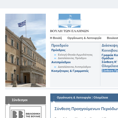
Η Βουλή
Οργάνωση & Λειτουργία
Βουλευτ
Προεδρείο
Διάσκεψη
Πρόεδρος
Κοινοβου
Εκλογή-Θητεία-Αρμοδιότητες
Γραφεία Κο
Διατελέσαντες Πρόεδροι
Ομάδων
Σύνθεση K'
Αντιπρόεδροι
Ολομέλει
Διατελέσαντες Αντιπρόεδροι
Σύνθεση Π
Κοσμήτορες & Γραμματείς
:
Οργάνωση & Λειτουργία
Ολομέλεια
Σύνδεσμοι
Σύνθεση Προηγούμενων Περιόδω