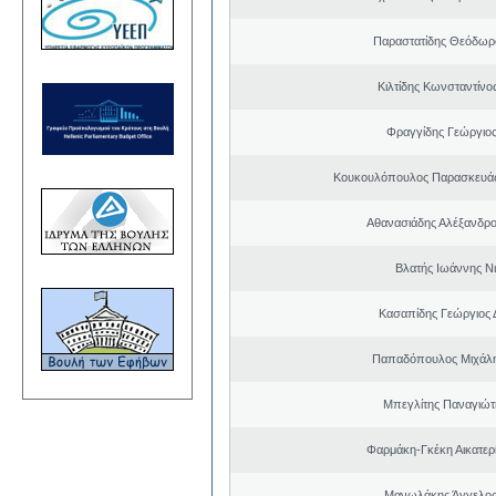
Παραστατίδης Θεόδωρ
Κιλτίδης Κωνσταντίνο
Φραγγίδης Γεώργιος
Κουκουλόπουλος Παρασκευάς 
Αθανασιάδης Αλέξανδρ
Βλατής Ιωάννης Ν
Κασαπίδης Γεώργιος
Παπαδόπουλος Μιχάλη
Μπεγλίτης Παναγιώτ
Φαρμάκη-Γκέκη Αικατερ
Μανωλάκης Άγγελος