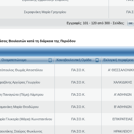
Σκραφνάκη Μαρία Γρηγορίου
ΠΑ.Σ
Εγγραφές: 101 - 120 από 300 - Σελίδες:
σεις Βουλευτών κατά τη διάρκεια της Περιόδου
Ονοματεπώνυμο
Κοινοβουλευτική Ομάδα
Εκλογική περιφέρεια
πόπουλος Θωμάς Αποστόλου
ΠΑ.ΣΟ.Κ.
Α' ΘΕΣΣΑΛΟΝΙΚ
φαζάνης Αργύριος Γεωργίου
ΠΑ.ΣΟ.Κ.
ΧΑΛΚΙΔΙΚΗΣ
η Παναγιώτα (Πέμη) Λάμπρου
ΠΑ.ΣΟ.Κ.
Α' ΑΘΗΝΩΝ
αμανάκη Μαρία Θεοδώρου
ΠΑ.ΣΟ.Κ.
Β' ΑΘΗΝΩΝ
ρία Γλυκερία (Μάγια) Κωνσταντίνου
ΠΑ.ΣΟ.Κ.
ΕΠΙΚΡΑΤΕΙΑΣ
αουτάκης Σταύρος Φωκίωνος
ΠΑ.ΣΟ.Κ.
ΗΡΑΚΛΕΙΟΥ