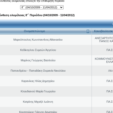
 συνθέσεις ολομέλειας επιλέξτε την επιθυμητή περίοδο
ύνθεση ολομέλειας ΙΓ΄ Περιόδου (04/10/2009 - 11/04/2012)
Ονοματεπώνυμο
Κοινοβουλευτι
ΑΝΕΞΑΡΤΗΤΟ
Μαρκόπουλος Κωνσταντίνος Αθανασίου
ΠΑΝΟΣ Κ
Κεδίκογλου Συμεών Άγγελου
ΠΑ.Σ
ΚΟΜΜΟΥΝΙΣ
Μαρίνος Γεώργιος Βασιλείου
ΕΛΛ
Παπανδρέου - Παπαδάκη Ουρανία Νικολάου
ΛΑ
Καρανίκας Ηλίας Δημητρίου
ΠΑ.Σ
Κλαυδιανού Μαρία Γεωργίου
ΠΑ.Σ
Κατρίνης Μιχαήλ Ιωάννη
ΠΑ.Σ
Κουτσούκος Γιάννης Δημητρίου
ΠΑ.Σ