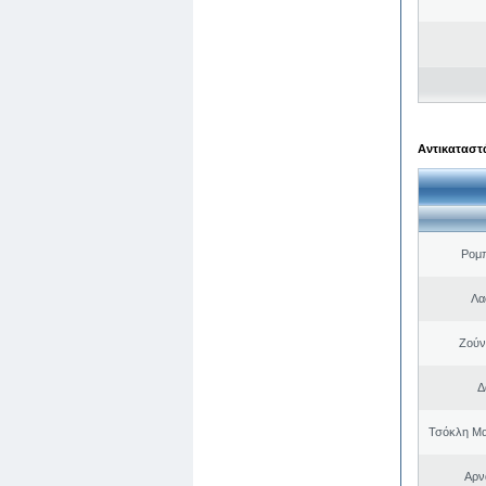
Αντικαταστά
Ρομ
Λα
Ζούν
Δ
Τσόκλη Μα
Αρν