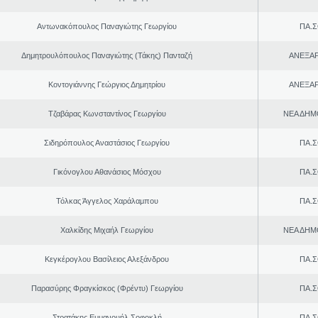
Αντωνακόπουλος Παναγιώτης Γεωργίου
ΠΑ.Σ
Δημητρουλόπουλος Παναγιώτης (Τάκης) Πανταζή
ΑΝΕΞΑ
Κοντογιάννης Γεώργιος Δημητρίου
ΑΝΕΞΑ
Τζαβάρας Κωνσταντίνος Γεωργίου
ΝΕΑ ΔΗΜ
Σιδηρόπουλος Αναστάσιος Γεωργίου
ΠΑ.Σ
Γικόνογλου Αθανάσιος Μόσχου
ΠΑ.Σ
Τόλκας Άγγελος Χαράλαμπου
ΠΑ.Σ
Χαλκίδης Μιχαήλ Γεωργίου
ΝΕΑ ΔΗΜ
Κεγκέρογλου Βασίλειος Αλεξάνδρου
ΠΑ.Σ
Παρασύρης Φραγκίσκος (Φρέντυ) Γεωργίου
ΠΑ.Σ
Στρατάκης Εμμανουήλ Σοφοκλή
ΠΑ.Σ