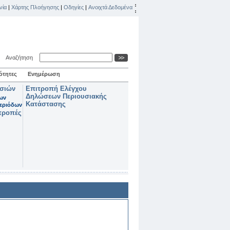
νία
|
Χάρτης Πλοήγησης
|
Οδηγίες
|
Ανοιχτά Δεδομένα
Αναζήτηση
ότητες
Ενημέρωση
ασιών
Επιτροπή Ελέγχου
Δηλώσεων Περιουσιακής
των
Κατάστασης
εριόδων
τροπές