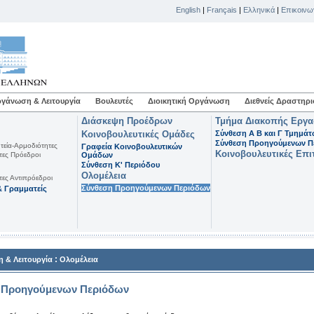
English
|
Français
|
Ελληνικά
|
Επικοινω
γάνωση & Λειτουργία
Βουλευτές
Διοικητική Οργάνωση
Διεθνείς Δραστηρι
Διάσκεψη Προέδρων
Τμήμα Διακοπής Εργ
Κοινοβουλευτικές Ομάδες
Σύνθεση Α Β και Γ Τμημά
Σύνθεση Προηγούμενων Π
τεία-Αρμοδιότητες
Γραφεία Κοινοβουλευτικών
Κοινοβουλευτικές Επι
τες Πρόεδροι
Ομάδων
Σύνθεση K' Περιόδου
Ολομέλεια
τες Αντιπρόεδροι
Σύνθεση Προηγούμενων Περιόδων
 Γραμματείς
:
 & Λειτουργία
Ολομέλεια
 Προηγούμενων Περιόδων