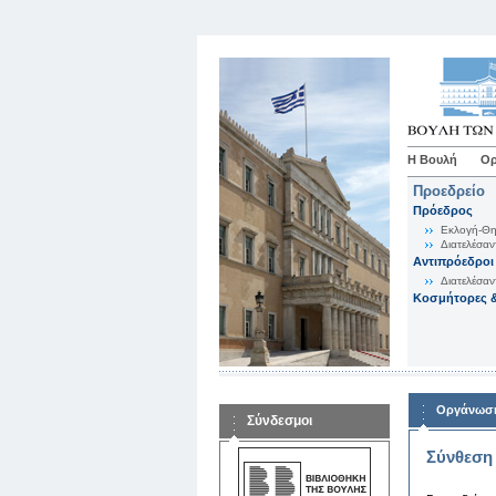
Η Βουλή
Ορ
Προεδρείο
Πρόεδρος
Εκλογή-Θη
Διατελέσαν
Αντιπρόεδροι
Διατελέσαν
Κοσμήτορες &
Οργάνωση
Σύνδεσμοι
Σύνθεση