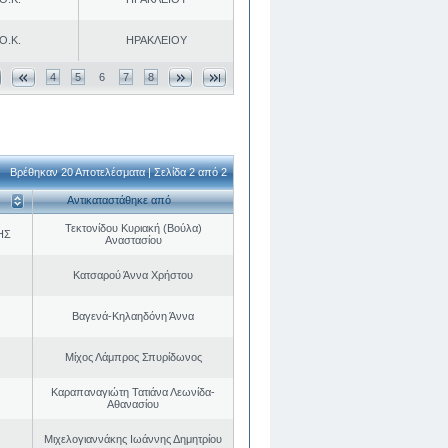
Ο.Κ.
ΗΡΑΚΛΕΙΟΥ
4
5
6
7
8
Βρέθηκαν 20 Αποτελέσματα | Σελίδα 2 από 2
Αντικαταστάθηκε από
Τεκτονίδου Κυριακή (Βούλα)
ΗΣ
Αναστασίου
Κατσαρού Άννα Χρήστου
Βαγενά-Κηλαηδόνη Άννα
Μίχος Λάμπρος Σπυρίδωνος
Καραπαναγιώτη Τατιάνα Λεωνίδα-
Αθανασίου
Μιχελογιαννάκης Ιωάννης Δημητρίου