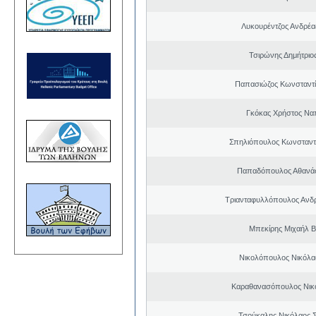
Λυκουρέντζος Ανδρέ
Τσιρώνης Δημήτριο
Παπασιώζος Κωνσταντί
Γκόκας Χρήστος Να
Σπηλιόπουλος Κωνσταντ
Παπαδόπουλος Αθανάσ
Τριανταφυλλόπουλος Ανδ
Μπεκίρης Μιχαήλ Β
Νικολόπουλος Νικόλα
Καραθανασόπουλος Νικ
Τσούκαλης Νικόλαος 