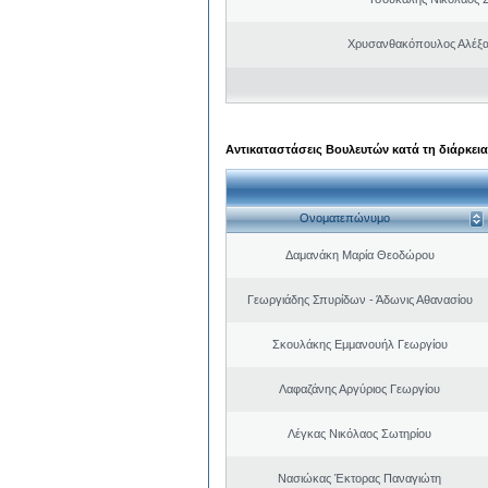
Χρυσανθακόπουλος Αλέξα
Αντικαταστάσεις Βουλευτών κατά τη διάρκεια
Ονοματεπώνυμο
Δαμανάκη Μαρία Θεοδώρου
Γεωργιάδης Σπυρίδων - Άδωνις Αθανασίου
Σκουλάκης Εμμανουήλ Γεωργίου
Λαφαζάνης Αργύριος Γεωργίου
Λέγκας Νικόλαος Σωτηρίου
Νασιώκας Έκτορας Παναγιώτη