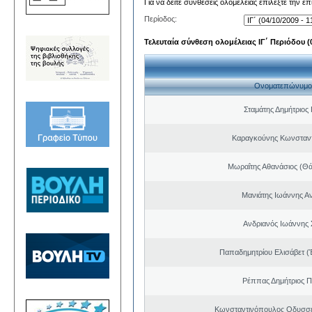
Για να δείτε συνθέσεις ολομέλειας επιλέξτε την ε
Περίοδος:
Τελευταία σύνθεση ολομέλειας ΙΓ΄ Περιόδου (0
Ονοματεπώνυμο
Σταμάτης Δημήτριος
Καραγκούνης Κωνσταντ
Μωραΐτης Αθανάσιος (Θ
Μανιάτης Ιωάννης Α
Ανδριανός Ιωάννης 
Παπαδημητρίου Ελισάβετ (
Ρέππας Δημήτριος 
Κωνσταντινόπουλος Οδυσσέ