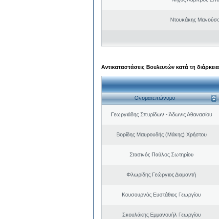
Ντουκάκης Μανούσο
Αντικαταστάσεις Βουλευτών κατά τη διάρκεια
Ονοματεπώνυμο
Γεωργιάδης Σπυρίδων - Άδωνις Αθανασίου
Βορίδης Μαυρουδής (Μάκης) Χρήστου
Στασινός Παύλος Σωτηρίου
Φλωρίδης Γεώργιος Διαμαντή
Κουσουρνάς Ευστάθιος Γεωργίου
Σκουλάκης Εμμανουήλ Γεωργίου