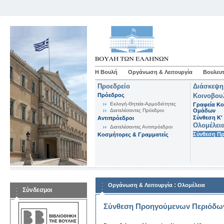
Η Βουλή
Οργάνωση & Λειτουργία
Βουλευτ
Προεδρείο
Διάσκεψη
Πρόεδρος
Κοινοβου
Εκλογή-Θητεία-Αρμοδιότητες
Γραφεία Κο
Διατελέσαντες Πρόεδροι
Ομάδων
Σύνθεση K'
Αντιπρόεδροι
Ολομέλει
Διατελέσαντες Αντιπρόεδροι
Σύνθεση Π
Κοσμήτορες & Γραμματείς
:
Οργάνωση & Λειτουργία
Ολομέλεια
Σύνδεσμοι
Σύνθεση Προηγούμενων Περιόδω