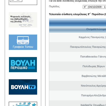
Για να δείτε συνθέσεις ολομέλειας επιλέξτε την ε
Περίοδος:
Τελευταία σύνθεση ολομέλειας ΙΓ΄ Περιόδου (0
Ονοματεπώνυμο
Καμμένος Παναγιώτης (
Παναγιωτόπουλος Παναγιώτης
Παπαθανασίου Γιάννης
Πολύδωρας Βύρων 
Βαρβιτσιώτης Μιλτιά
Ντινόπουλος Αργύρης
Παπαρήγα Αλεξάνδρα
Χαλβατζής Σπυρίδων