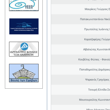
Μαυρίκος Γεώργιος 
Παπακωνσταντίνου Νικό
Πρωτούλης Ιωάννης 
Καρατζαφέρης Γεώργ
Αϊβαλιώτης Κωνσταντί
Κουβέλης Φώτιος - Φανού
Παπαδημούλης Δημήτριος
Ψαριανός Γρηγόριος
Τσουρή Ελπίδα Σ
Μουσουρούλης Κωνσταντί
Μίχος Λάμπρος Σπ