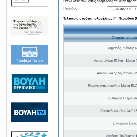
Για να δείτε συνθέσεις ολομέλειας επιλέξτε την ε
Περίοδος:
Τελευταία σύνθεση ολομέλειας ΙΓ΄ Περιόδου (0
Ονοματεπώνυμο
Δημαράς Ιωάννης 
Αποστολάκη Ελένη - Μαρία (
Ανδρουλάκης Δημήτριος (Μ
Ξενογιαννακοπούλου Μαρία Ελίζα
Ευθυμίου Πέτρος Δ
Παπανδρέου Βασιλική (
Σακοράφα Σοφία
Χυτήρης Τηλέμαχος 