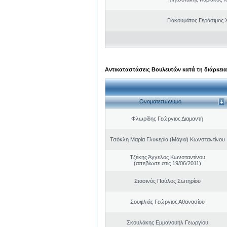
Γιακουμάτος Γεράσιμος
Αντικαταστάσεις Βουλευτών κατά τη διάρκεια
Ονοματεπώνυμο
Φλωρίδης Γεώργιος Διαμαντή
Τσόκλη Μαρία Γλυκερία (Μάγια) Κωνσταντίνου
Τζέκης Άγγελος Κωνσταντίνου
(απεβίωσε στις 19/06/2011)
Στασινός Παύλος Σωτηρίου
Σουφλιάς Γεώργιος Αθανασίου
Σκουλάκης Εμμανουήλ Γεωργίου