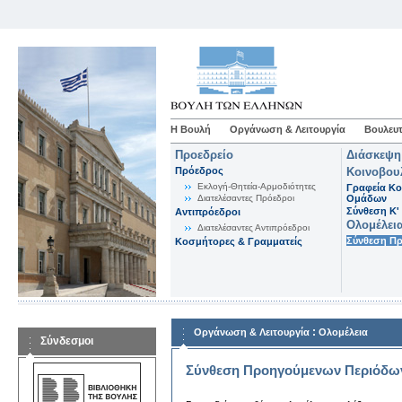
Η Βουλή
Οργάνωση & Λειτουργία
Βουλευτ
Προεδρείο
Διάσκεψη
Πρόεδρος
Κοινοβου
Εκλογή-Θητεία-Αρμοδιότητες
Γραφεία Κο
Διατελέσαντες Πρόεδροι
Ομάδων
Σύνθεση K'
Αντιπρόεδροι
Ολομέλει
Διατελέσαντες Αντιπρόεδροι
Σύνθεση Π
Κοσμήτορες & Γραμματείς
:
Οργάνωση & Λειτουργία
Ολομέλεια
Σύνδεσμοι
Σύνθεση Προηγούμενων Περιόδω