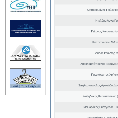
Κουτρουμάνης Γεώργιο
Νταλάρα Άννα Γε
Γείτονας Κωνσταντίν
Παπαϊωάννου Μιλτιά
Βούρος Ιωάννης Σ
Χαραλαμπόπουλος Γεώργιος
Πρωτόπαπας Χρήστο
Σπηλιωτόπουλος Αριστόβουλος
Χατζηδάκης Κωνσταντίνος 
Μεϊμαράκης Ευάγγελος - Β
Μητσοτάκης Κυριάκος 