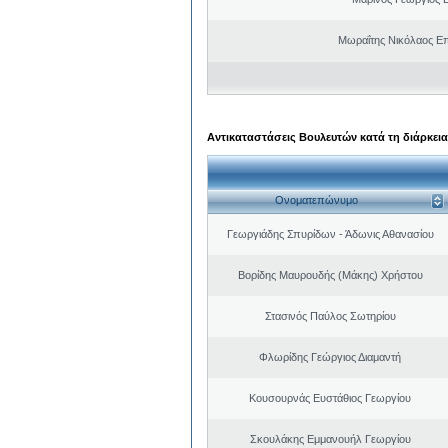
Μωραΐτης Νικόλαος Ε
Αντικαταστάσεις Βουλευτών κατά τη διάρκεια
Ονοματεπώνυμο
Γεωργιάδης Σπυρίδων - Άδωνις Αθανασίου
Βορίδης Μαυρουδής (Μάκης) Χρήστου
Στασινός Παύλος Σωτηρίου
Φλωρίδης Γεώργιος Διαμαντή
Κουσουρνάς Ευστάθιος Γεωργίου
Σκουλάκης Εμμανουήλ Γεωργίου