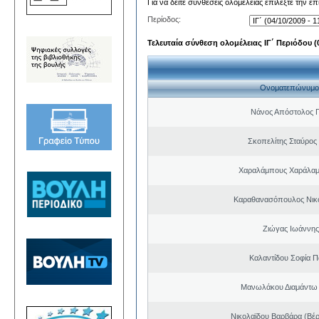
Για να δείτε συνθέσεις ολομέλειας επιλέξτε την ε
Περίοδος:
Τελευταία σύνθεση ολομέλειας ΙΓ΄ Περιόδου (0
Ονοματεπώνυμο
Νάνος Απόστολος 
Σκοπελίτης Σταύρος
Χαραλάμπους Χαράλαμ
Καραθανασόπουλος Νικ
Ζιώγας Ιωάννης
Καλαντίδου Σοφία Π
Μανωλάκου Διαμάντω
Νικολαϊδου Βαρβάρα (Βέρ