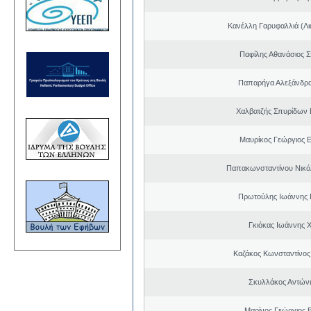
Κανέλλη Γαρυφαλλιά (Λι
Παφίλης Αθανάσιος 
Παπαρήγα Αλεξάνδρα
Χαλβατζής Σπυρίδων
Μαυρίκος Γεώργιος 
Παπακωνσταντίνου Νικό
Πρωτούλης Ιωάννης 
Γκιόκας Ιωάννης 
Καζάκος Κωνσταντίνος
Σκυλλάκος Αντώνι
Μαρίνος Γεώργιος Β