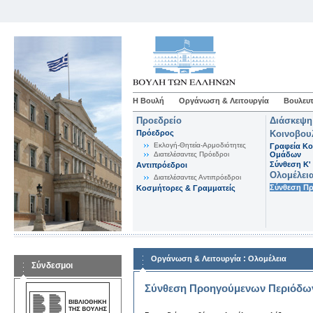
Η Βουλή
Οργάνωση & Λειτουργία
Βουλευτ
Προεδρείο
Διάσκεψη
Πρόεδρος
Κοινοβου
Εκλογή-Θητεία-Αρμοδιότητες
Γραφεία Κο
Διατελέσαντες Πρόεδροι
Ομάδων
Σύνθεση K'
Αντιπρόεδροι
Ολομέλει
Διατελέσαντες Αντιπρόεδροι
Σύνθεση Π
Κοσμήτορες & Γραμματείς
:
Οργάνωση & Λειτουργία
Ολομέλεια
Σύνδεσμοι
Σύνθεση Προηγούμενων Περιόδω