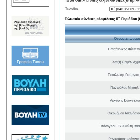
Για να δείτε συνθέσεις ολομέλειας επιλέξτε την ε
Περίοδος:
Τελευταία σύνθεση ολομέλειας ΙΓ΄ Περιόδου (0
Ονοματεπώνυμο
Πετσάλνικος Φίλιππ
Χατζή Οσμάν Αχμ
Πεταλωτής Γεώργιος 
Παντούλας Μιχαήλ
Αργύρης Ευάγγελο
Οικονόμου Αθανάσιο
Τσόνογλου -Βυλλιώτη Βασ
Ραγκούσης Ιωάννης