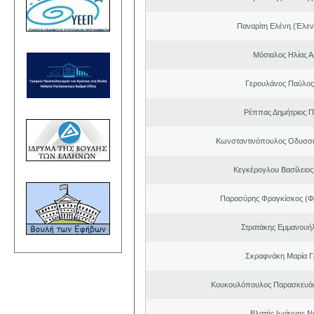
Παναρίτη Ελένη (Έλεν
Μόσιαλος Ηλίας Α
Γερουλάνος Παύλος
Ρέππας Δημήτριος 
Κωνσταντινόπουλος Οδυσσέ
Κεγκέρογλου Βασίλειος
Παρασύρης Φραγκίσκος (Φ
Στρατάκης Εμμανουή
Σκραφνάκη Μαρία Γ
Κουκουλόπουλος Παρασκευάς 
Βλατής Ιωάννης Ν