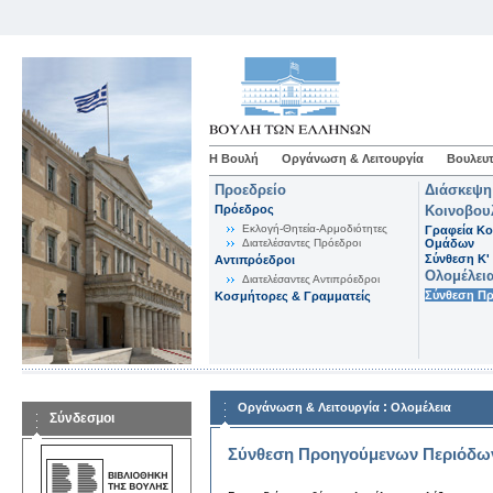
Η Βουλή
Οργάνωση & Λειτουργία
Βουλευτ
Προεδρείο
Διάσκεψη
Πρόεδρος
Κοινοβου
Εκλογή-Θητεία-Αρμοδιότητες
Γραφεία Κο
Διατελέσαντες Πρόεδροι
Ομάδων
Σύνθεση K'
Αντιπρόεδροι
Ολομέλει
Διατελέσαντες Αντιπρόεδροι
Σύνθεση Π
Κοσμήτορες & Γραμματείς
:
Οργάνωση & Λειτουργία
Ολομέλεια
Σύνδεσμοι
Σύνθεση Προηγούμενων Περιόδω