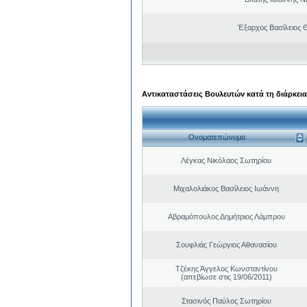
Έξαρχος Βασίλειος
Αντικαταστάσεις Βουλευτών κατά τη διάρκεια
Ονοματεπώνυμο
Λέγκας Νικόλαος Σωτηρίου
Μιχαλολιάκος Βασίλειος Ιωάννη
Αβραμόπουλος Δημήτριος Λάμπρου
Σουφλιάς Γεώργιος Αθανασίου
Τζέκης Άγγελος Κωνσταντίνου
(απεβίωσε στις 19/06/2011)
Στασινός Παύλος Σωτηρίου